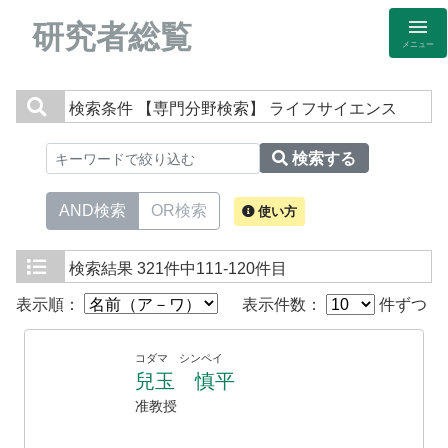
研究者総覧
メニュー
検索条件
【専門分野検索】 ライフサイエンス
検索する
AND検索
OR検索
使い方
検索結果
321件中111-120件目
表示順：
表示件数：
件ずつ
コダマ シンペイ
兒玉 慎平
准教授