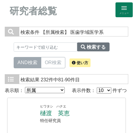
研究者総覧
メニュー
検索条件
【所属検索】 医歯学域医学系
検索する
AND検索
OR検索
使い方
検索結果
232件中81-90件目
表示順：
表示件数：
件ずつ
ヒワタシ ハナエ
樋渡 英恵
特任研究員