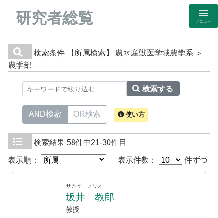
研究者総覧
メニュー
検索条件
【所属検索】 農水産獣医学域農学系 ＞
農学部
検索する
AND検索
OR検索
使い方
検索結果
58件中21-30件目
表示順：
表示件数：
件ずつ
サカイ ノリオ
坂井 教郎
教授