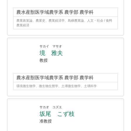
農水産獣医学域農学系 農学部 農学科
農業政策論、農業史、農業経済学、島嶼農業論、人文・社会 / 食料
農業経済
サカイ マサオ
境 雅夫
教授
農水産獣医学域農学系 農学部 農学科
環境微生物学、微生物生態学、土壌微生物学、土壌科学
サカオ コズエ
坂尾 こず枝
准教授