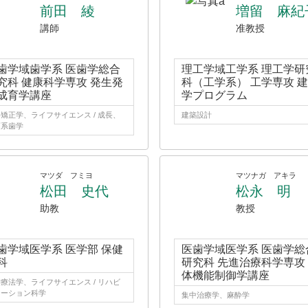
前田 綾
増留 麻紀
講師
准教授
歯学域歯学系 医歯学総合
理工学域工学系 理工学研
究科 健康科学専攻 発生発
科（工学系） 工学専攻 
成育学講座
学プログラム
矯正学、ライフサイエンス / 成長、
建築設計
育系歯学
マツダ フミヨ
マツナガ アキラ
松田 史代
松永 明
助教
教授
歯学域医学系 医学部 保健
医歯学域医学系 医歯学総
科
研究科 先進治療科学専攻
体機能制御学講座
療法学、ライフサイエンス / リハビ
テーション科学
集中治療学、麻酔学