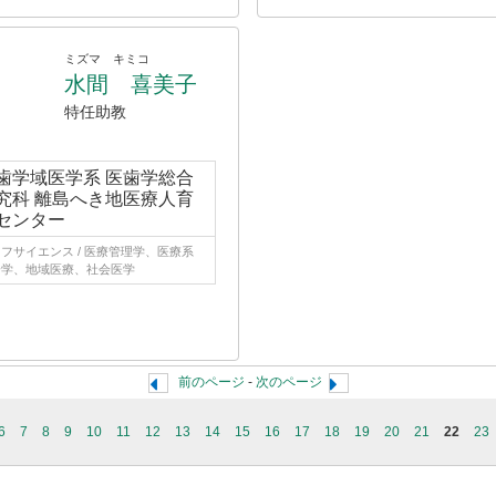
ミズマ キミコ
水間 喜美子
特任助教
歯学域医学系 医歯学総合
究科 離島へき地医療人育
センター
フサイエンス / 医療管理学、医療系
会学、地域医療、社会医学
前のページ
-
次のページ
6
7
8
9
10
11
12
13
14
15
16
17
18
19
20
21
22
23