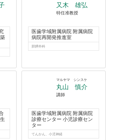
子
又木 雄弘
特任准教授
究
医歯学域附属病院 附属病院
建築
病院再開発推進室
胆膵外科
マルヤマ シンスケ
丸山 慎介
講師
合
医歯学域附属病院 附属病院
 生
診療センター 小児診療セン
ター
てんかん、小児神経