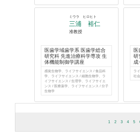
ミウラ ヒロヒト
三浦 裕仁
准教授
医歯学域歯学系 医歯学総合
医
研究科 先進治療科学専攻 生
研
体機能制御学講座
成
感覚生物学、ライフサイエンス / 食品科
ライ
学、ライフサイエンス / 細胞生物学、ラ
社
イフサイエンス / 生理学、ライフサイエ
ンス / 医療薬学、ライフサイエンス / 分子
生物学
1
2
3
4
5