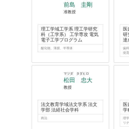
前島 圭剛
准教授
理工学域工学系 理工学研究
医
科（工学系） 工学専攻 電気
研
電子工学プログラム
達
酸化物、薄膜、半導体
歯科
発
マツダ タダヒロ
松田 忠大
教授
法文教育学域法文学系 法文
医
学部 法経社会学科
学
商法
理学
リ