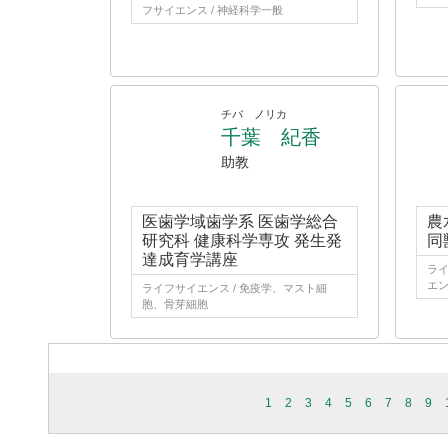
フサイエンス / 神経科学一般
チバ ノリカ
千葉 紀香
助教
医歯学域歯学系 医歯学総合
農
研究科 健康科学専攻 発生発
同
達成育学講座
ライ
エン
ライフサイエンス / 免疫学、マスト細
胞、骨芽細胞
1
2
3
4
5
6
7
8
9