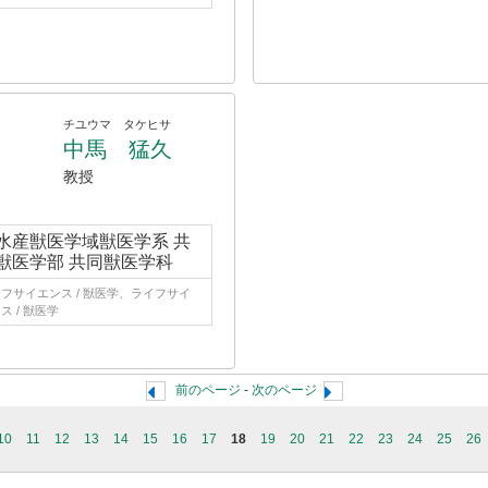
チユウマ タケヒサ
中馬 猛久
教授
水産獣医学域獣医学系 共
獣医学部 共同獣医学科
フサイエンス / 獣医学、ライフサイ
ス / 獣医学
前のページ
-
次のページ
10
11
12
13
14
15
16
17
18
19
20
21
22
23
24
25
26