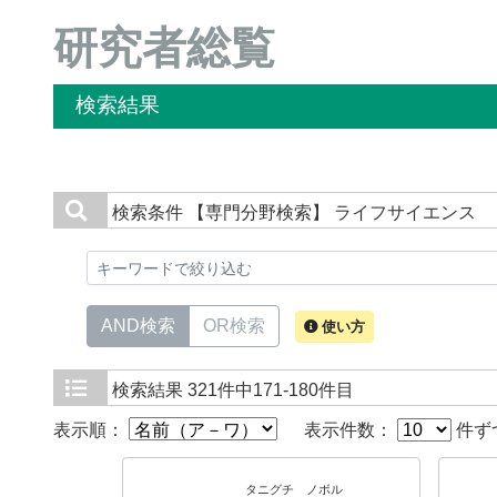
研究者総覧
検索結果
検索条件
【専門分野検索】 ライフサイエンス
AND検索
OR検索
使い方
検索結果
321件中171-180件目
表示順：
表示件数：
件ず
タニグチ ノボル