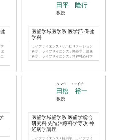
田平 隆行
教授
保健
医歯学域医学系 医学部 保健
学科
生学
ライフサイエンス / リハビリテーション
イエ
科学、ライフサイエンス / 栄養学、健康
イエ
科学、ライフサイエンス / 精神神経科学
タマツ ユウイチ
田松 裕一
教授
学
医歯学域歯学系 医歯学総合
研究科 先進治療科学専攻 神
経病学講座
ライフサイエンス / 解剖学、ライフサイ