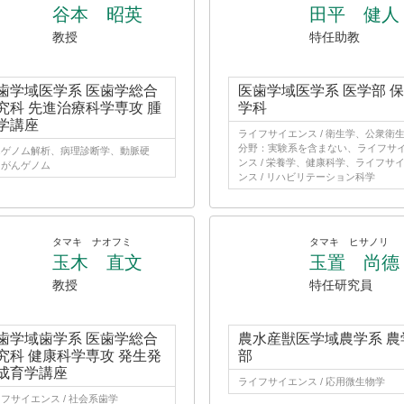
谷本 昭英
田平 健人
教授
特任助教
歯学域医学系 医歯学総合
医歯学域医学系 医学部 
究科 先進治療科学専攻 腫
学科
学講座
ライフサイエンス / 衛生学、公衆衛
分野：実験系を含まない、ライフサ
んゲノム解析、病理診断学、動脈硬
ンス / 栄養学、健康科学、ライフサ
、がんゲノム
ンス / リハビリテーション科学
タマキ ナオフミ
タマキ ヒサノリ
玉木 直文
玉置 尚德
教授
特任研究員
歯学域歯学系 医歯学総合
農水産獣医学域農学系 農
究科 健康科学専攻 発生発
部
成育学講座
ライフサイエンス / 応用微生物学
フサイエンス / 社会系歯学