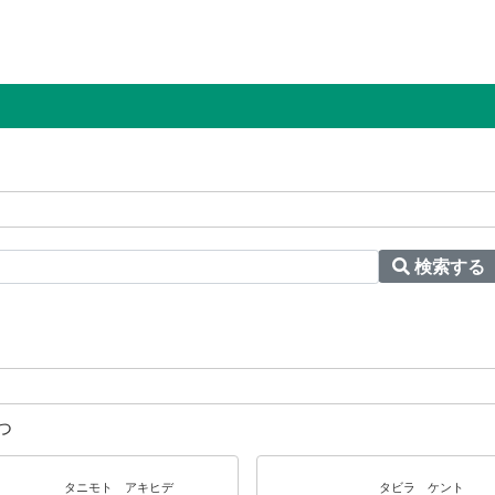
検索する
つ
タニモト アキヒデ
タビラ ケント