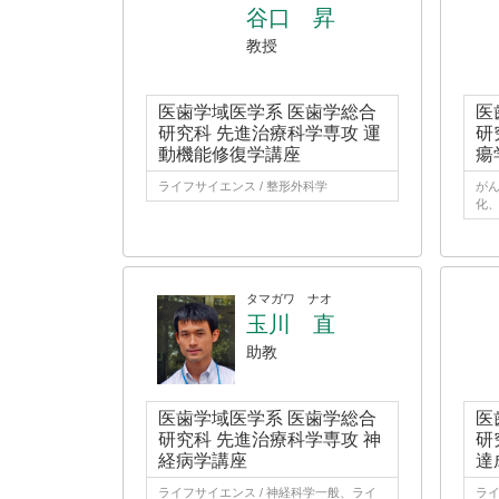
谷口 昇
教授
医歯学域医学系 医歯学総合
医
研究科 先進治療科学専攻 運
研
動機能修復学講座
瘍
ライフサイエンス / 整形外科学
が
化
タマガワ ナオ
玉川 直
助教
医歯学域医学系 医歯学総合
医
研究科 先進治療科学専攻 神
研
経病学講座
達
ライフサイエンス / 神経科学一般、ライ
ライ