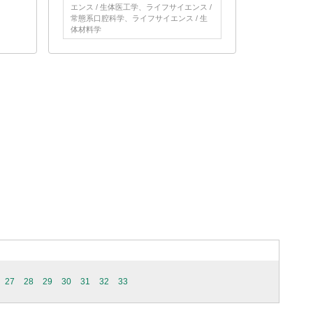
エンス / 生体医工学、ライフサイエンス /
常態系口腔科学、ライフサイエンス / 生
体材料学
27
28
29
30
31
32
33