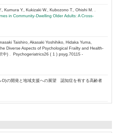
Y., Kumura Y., Kukizaki W., Kubozono T., Ohishi M. .
omes in Community-Dwelling Older Adults: A Cross-
saki Taishiro, Akasaki Yoshihiko, Hidaka Yuma,
e Diverse Aspects of Psychological Frailty and Health-
) . Psychogeriatrics26 ( 1 ) psyg.70115 -
ADA-D)の開発と地域支援への展望 認知症を有する高齢者