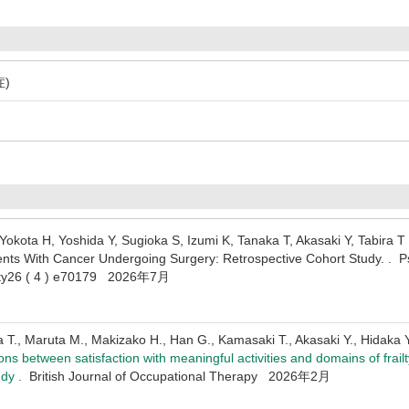
)
okota H, Yoshida Y, Sugioka S, Izumi K, Tanaka T, Akasaki Y, Tabira T
ents With Cancer Undergoing Surgery: Retrospective Cohort Study. . Psy
iety26 ( 4 ) e70179 2026年7月
a T., Maruta M., Makizako H., Han G., Kamasaki T., Akasaki Y., Hidaka 
ons between satisfaction with meaningful activities and domains of frail
udy .
British Journal of Occupational Therapy 2026年2月