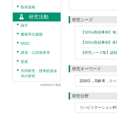
◆
取得資格
研究活動
研究シーズ
◆
論文
【SDGs取組事例】
◆
書籍等出版物
【SDGs取組事例】
◆
MISC
【研究シーズ集】認
◆
講演・口頭発表等
◆
受賞
研究キーワード
◆
共同研究・競争的資金
等の研究
認知症，高齢者，リハ
2026/06/16 更新
研究分野
リハビリテーション科