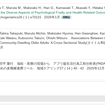
a T., Maruta M., Makizako H., Han G., Kamasaki T., Akasaki Y., Hidaka 
the Diverse Aspects of Psychological Frailty and Health-Related Outc
chogeriatrics26 ( 1 ) e70115 2026年1月
国際誌
Tabira Takayuki, Maruta Michio, Makizako Hyuma, Han Gwanghee, Kama
ki Wataru, Kubozono Takuro, Ohishi Mitsuru . Associations Between th
Community-Dwelling Older Adults: A Cross-Sectional Study(タイトル和訳中
1月
雄, 田平 隆行 . 福祉・医療の現場から アプリ版生活行為工程分析表(P
職種連携ツール . 地域ケアリング27 ( 14 ) 40 - 42 2025年12月