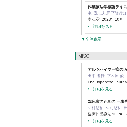
作業療法学概論テキ
東, 登志夫,田平隆行ほ
南江堂 2023年10月
詳細を見る
▼全件表示
MISC
アルツハイマー病のI
田平 隆行, 下木原 俊
The Japanese Journa
詳細を見る
臨床家のための,一歩
久村悠祐, 久村悠祐, 
臨床作業療法NOVA 22 
詳細を見る