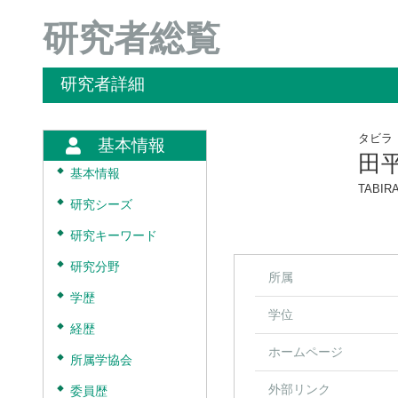
研究者総覧
研究者詳細
タビラ
基本情報
田
◆
基本情報
TABIRA
◆
研究シーズ
◆
研究キーワード
◆
研究分野
所属
◆
学歴
学位
◆
経歴
ホームページ
◆
所属学協会
外部リンク
◆
委員歴