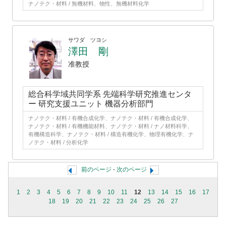
ナノテク・材料 / 無機材料、物性、無機材料化学
サワダ ツヨシ
澤田 剛
准教授
総合科学域共同学系 先端科学研究推進センタ
ー 研究支援ユニット 機器分析部門
ナノテク・材料 / 有機合成化学、ナノテク・材料 / 有機合成化学、
ナノテク・材料 / 有機機能材料、ナノテク・材料 / ナノ材料科学、
有機構造科学、ナノテク・材料 / 構造有機化学、物理有機化学、ナ
ノテク・材料 / 分析化学
前のページ
-
次のページ
1
2
3
4
5
6
7
8
9
10
11
12
13
14
15
16
17
18
19
20
21
22
23
24
25
26
27