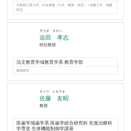
不飽和土質力学、社会基盤（土木・建築・防災） / 地盤工学、地盤
防災
サコダ タカシ
迫田 孝志
特任教授
法文教育学域教育学系 教育学部
教職研究
サトウ トモアキ
佐藤 友昭
教授
医歯学域歯学系 医歯学総合研究科 先進治療科
学専攻 生体機能制御学講座