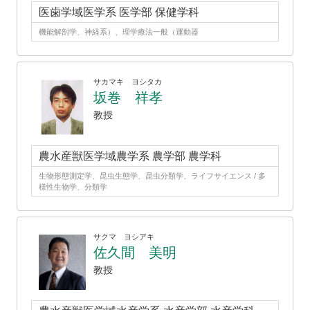
医歯学域医学系 医学部 保健学科
機能解剖学、神経系）、理学療法一般（運動器
サカマキ ヨシタカ
坂巻 祥孝
教授
農水産獣医学域農学系 農学部 農学科
生物形態測定学、昆虫生態学、昆虫分類学、ライフサイエンス / 多
様性生物学、分類学
サクマ ヨシアキ
佐久間 美明
教授