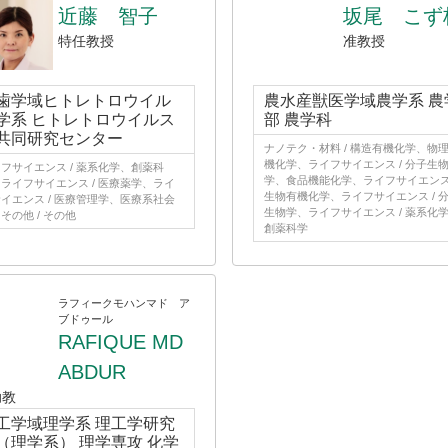
近藤 智子
坂尾 こず
特任教授
准教授
歯学域ヒトレトロウイル
農水産獣医学域農学系 農
学系 ヒトレトロウイルス
部 農学科
共同研究センター
ナノテク・材料 / 構造有機化学、物
機化学、ライフサイエンス / 分子生
フサイエンス / 薬系化学、創薬科
学、食品機能化学、ライフサイエンス 
ライフサイエンス / 医療薬学、ライ
生物有機化学、ライフサイエンス / 
イエンス / 医療管理学、医療系社会
生物学、ライフサイエンス / 薬系化
その他 / その他
創薬科学
ラフィークモハンマド ア
ブドゥール
RAFIQUE MD
ABDUR
助教
工学域理学系 理工学研究
（理学系） 理学専攻 化学