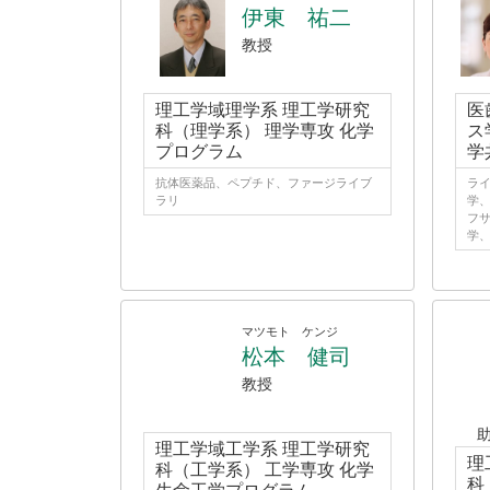
伊東 祐二
教授
理工学域理学系 理工学研究
医
科（理学系） 理学専攻 化学
ス
プログラム
学
抗体医薬品、ペプチド、ファージライブ
ライ
ラリ
学、
フサ
学、
マツモト ケンジ
松本 健司
教授
理工学域工学系 理工学研究
理
科（工学系） 工学専攻 化学
科