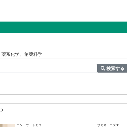
＞ 薬系化学、創薬科学
検索する
つ
コンドウ トモコ
サカオ コズエ