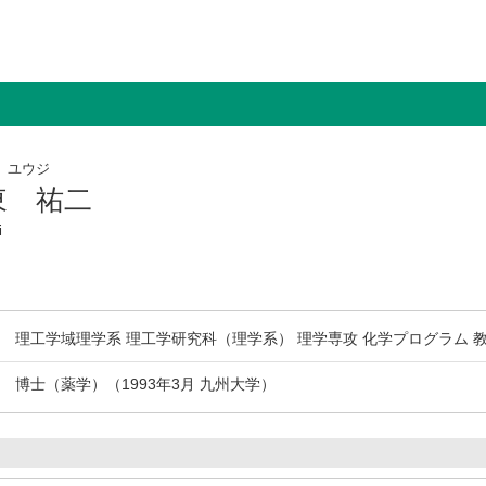
 ユウジ
東 祐二
i
理工学域理学系 理工学研究科（理学系） 理学専攻 化学プログラム 
博士（薬学）（1993年3月 九州大学）