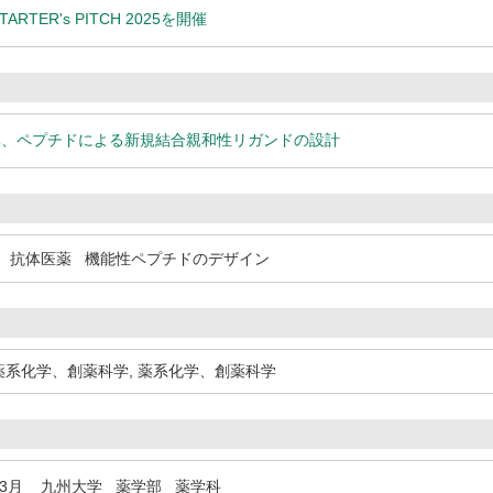
STARTER's PITCH 2025を開催
体、ペプチドによる新規結合親和性リガンドの設計
抗体医薬
機能性ペプチドのデザイン
薬系化学、創薬科学
,
薬系化学、創薬科学
年3月
九州大学 薬学部 薬学科