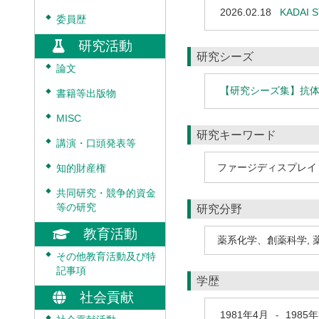
2026.02.18
KADAI 
◆
委員歴
研究活動
研究シーズ
◆
論文
【研究シーズ集】抗
◆
書籍等出版物
◆
MISC
研究キーワード
◆
講演・口頭発表等
ファージディスプレイ
◆
知的財産権
◆
共同研究・競争的資金
等の研究
研究分野
教育活動
薬系化学、創薬科学
,
◆
その他教育活動及び特
記事項
学歴
社会貢献
1981年4月
1985
-
◆