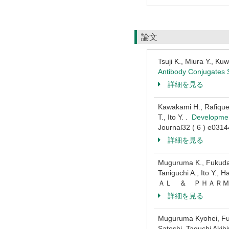
論文
Tsuji K., Miura Y., K
Antibody Conjugates S
詳細を見る
Kawakami H., Rafique 
T., Ito Y. .
Development
Journal32 ( 6 ) e0
詳細を見る
Muguruma K., Fukuda A
Taniguchi A., Ito Y., H
ＡＬ ＆ ＰＨＡＲＭＡＣＥ
詳細を見る
Muguruma Kyohei, Fuk
Satoshi, Taguchi Akihi