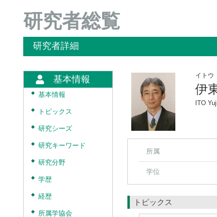
研究者総覧
研究者詳細
イトウ
基本情報
伊
◆
基本情報
ITO Yuj
◆
トピックス
◆
研究シーズ
◆
研究キーワード
所属
◆
研究分野
学位
◆
学歴
◆
経歴
トピックス
◆
所属学協会