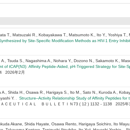
uwata T., Matsuzaki R., Kobayakawa T., Matsumoto K., Ito Y., Yoshiya T
ynthesized by Site-Specific Modification Methods as HIV-1 Entry Inhibi
A., Tsuda S., Nagashima A., Nohara Y., Dozono N., Sakamoto K., Masuda
 of tCAP(N3): Affinity Peptide-Aided, pH-Triggered Strategy for Site-S
3144 2026年2月
., Shida H., Osawa R., Harigaya S., Ito M., Sato N., Kuroda A., Kobay
ayashi Y. .
Structure–Activity Relationship Study of Affinity Peptides f
ＵＴＩＣＡＬ ＢＵＬＬＥＴＩＮ73 ( 12 ) 1132 - 1138 2025年
uda Akane, Shida Hayate, Osawa Rento, Harigaya Soichiro, Ito Mayu,
ro, Takayama Kentaro, Taniguchi Atsuhiko, Ito Yuji, Hayashi Yoshio . Str