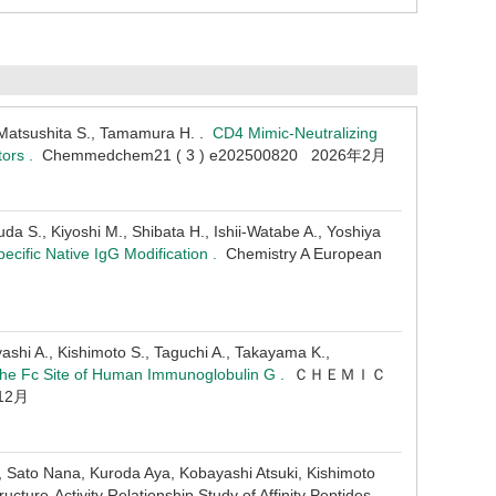
., Matsushita S., Tamamura H. .
CD4 Mimic-Neutralizing
tors .
Chemmedchem21 ( 3 ) e202500820 2026年2月
 S., Kiyoshi M., Shibata H., Ishii-Watabe A., Yoshiya
pecific Native IgG Modification .
Chemistry A European
ashi A., Kishimoto S., Taguchi A., Takayama K.,
or the Fc Site of Human Immunoglobulin G .
ＣＨＥＭＩＣ
12月
 Sato Nana, Kuroda Aya, Kobayashi Atsuki, Kishimoto
ucture-Activity Relationship Study of Affinity Peptides