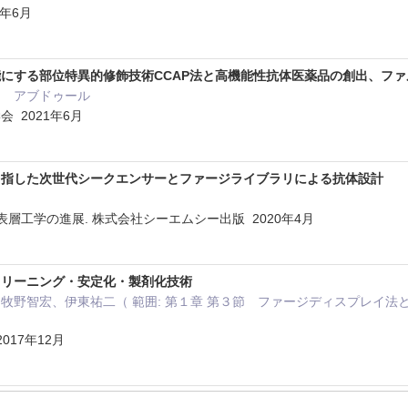
1年6月
する部位特異的修飾技術CCAP法と高機能性抗体医薬品の創出、ファルマシア 
ク アブドゥール
 2021年6月
目指した次世代シークエンサーとファージライブラリによる抗体設計
表層工学の進展. 株式会社シーエムシー出版 2020年4月
クリーニング・安定化・製剤化技術
牧野智宏、伊東祐二（ 範囲: 第１章 第３節 ファージディスプレイ
017年12月