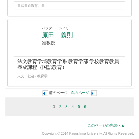
書写書道教育、書
ハラダ ヨシノリ
原田 義則
准教授
法文教育学域教育学系 教育学部 学校教育教員
養成課程（国語教育）
人文・社会 / 教育学
前のページ -
次のページ
1
2
3
4
5
6
このページの先頭へ▲
Copyright © 2014 Kagoshima University. All Rights Reserved.