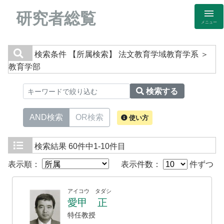
研究者総覧
メニュー
検索条件
【所属検索】 法文教育学域教育学系 ＞
教育学部
検索する
AND検索
OR検索
使い方
検索結果
60件中1-10件目
表示順：
表示件数：
件ずつ
アイコウ タダシ
愛甲 正
特任教授