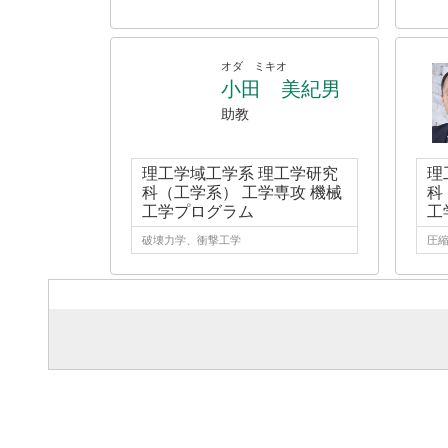
オダ ミキオ
小田 美紀男
助教
理工学域工学系 理工学研究
理
科（工学系） 工学専攻 機械
科
工学プログラム
工
破壊力学、衝撃工学
圧