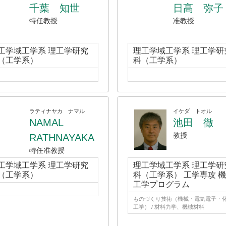
千葉 知世
日髙 弥子
特任教授
准教授
工学域工学系 理工学研究
理工学域工学系 理工学研
（工学系）
科（工学系）
ラティナヤカ ナマル
イケダ トオル
NAMAL
池田 徹
教授
RATHNAYAKA
特任准教授
工学域工学系 理工学研究
理工学域工学系 理工学研
（工学系）
科（工学系） 工学専攻 
工学プログラム
ものづくり技術（機械・電気電子・
工学） / 材料力学、機械材料