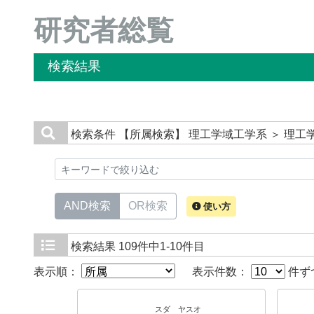
研究者総覧
検索結果
検索条件
【所属検索】 理工学域工学系 ＞ 理
AND検索
OR検索
使い方
検索結果
109件中1-10件目
表示順：
表示件数：
件ず
スダ ヤスオ