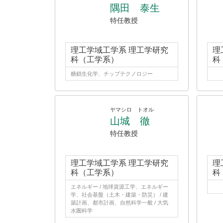
隅田 泰生
特任教授
理工学域工学系 理工学研究
理
科（工学系）
科
糖鎖生化学、チップテクノロジー
ヤマシロ トオル
山城 徹
特任教授
理工学域工学系 理工学研究
理
科（工学系）
科
エネルギー / 地球資源工学、エネルギー
学、社会基盤（土木・建築・防災） / 建
築計画、都市計画、自然科学一般 / 大気
水圏科学