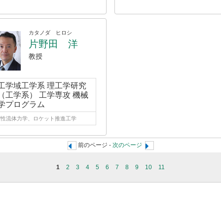
カタノダ ヒロシ
片野田 洋
教授
工学域工学系 理工学研究
（工学系） 工学専攻 機械
学プログラム
縮性流体力学、ロケット推進工学
前のページ -
次のページ
1
2
3
4
5
6
7
8
9
10
11