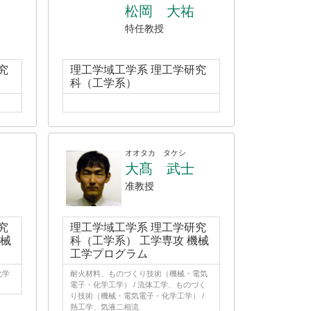
松岡 大祐
特任教授
究
理工学域工学系 理工学研究
科（工学系）
オオタカ タケシ
大髙 武士
准教授
究
理工学域工学系 理工学研究
機械
科（工学系） 工学専攻 機械
工学プログラム
化学
耐火材料、ものづくり技術（機械・電気
電子・化学工学） / 流体工学、ものづく
り技術（機械・電気電子・化学工学） /
熱工学、気液二相流