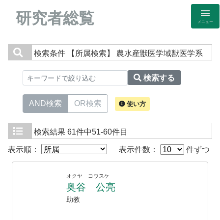
研究者総覧
メニュー
検索条件
【所属検索】 農水産獣医学域獣医学系
検索する
AND検索
OR検索
使い方
検索結果
61件中51-60件目
表示順：
表示件数：
件ずつ
オクヤ コウスケ
奥谷 公亮
助教