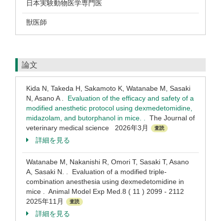
日本実験動物医学専門医
獣医師
論文
Kida N, Takeda H, Sakamoto K, Watanabe M, Sasaki
N, Asano A .
Evaluation of the efficacy and safety of a
modified anesthetic protocol using dexmedetomidine,
midazolam, and butorphanol in mice. .
The Journal of
veterinary medical science 2026年3月
査読
詳細を見る
Watanabe M, Nakanishi R, Omori T, Sasaki T, Asano
A, Sasaki N. . Evaluation of a modified triple-
combination anesthesia using dexmedetomidine in
mice . Animal Model Exp Med.8 ( 11 ) 2099 - 2112
2025年11月
査読
詳細を見る