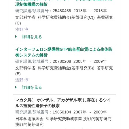
現制御機構の解析
研究課題/領域番号：
25450465
2013年
2015年
-
文部科学省 科学研究費補助金(基盤研究(C)) 基盤研究
(C)
浅野 淳
詳細を見る
インターフェロン誘導性GTP結合蛋白質による生体防
御システムの解析
研究課題/領域番号：
20780208
2008年
2009年
-
文部科学省 科学研究費補助金(若手研究(B)) 若手研究
(B)
浅野 淳
詳細を見る
マカク属(ニホンザル、アカゲザル等)に存在するウイ
ルス抵抗性遺伝子の検索
研究課題/領域番号：
19650104
2007年
2009年
-
日本学術振興会 科学研究費助成事業 挑戦的萌芽研究
挑戦的萌芽研究