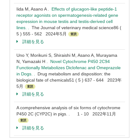
Iida M, Asano A .
Effects of glucagon-like peptide-1
receptor agonists on spermatogenesis-related gene
expression in mouse testis and testis-derived cell
lines. .
The Journal of veterinary medical science86 (
5 ) 555 - 562 2024年5月
査読
詳細を見る
Uno Y, Morikuni S, Shiraishi M, Asano A, Murayama
N, Yamazaki H .
Novel Cytochrome P450 2C94
Functionally Metabolizes Diclofenac and Omeprazole
in Dogs. .
Drug metabolism and disposition: the
biological fate of chemicals51 ( 5 ) 637 - 644 2023年
5月
査読
詳細を見る
A comprehensive analysis of six forms of cytochrome
P450 2C (CYP2C) in pigs. . 1 - 10 2022年11月
査読
詳細を見る