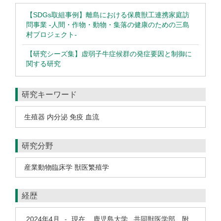
【SDGs取組事例】離島における保農獣工連携家庭訪
問事業 -人間・作物・動物・集落の健康のための三島
村プロジェクト-
【研究シーズ集】虚弱子牛症候群の発症要因と制御に
関する研究
研究キーワード
生殖器 内分泌 免疫 血流
研究分野
産業動物臨床学 獣医繁殖学
経歴
2024年4月
現在
鹿児島大学 共同獣医学部 附
-