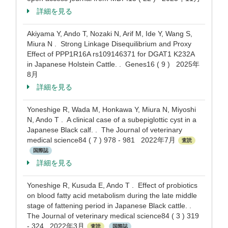
詳細を見る
Akiyama Y, Ando T, Nozaki N, Arif M, Ide Y, Wang S,
Miura N . Strong Linkage Disequilibrium and Proxy
Effect of PPP1R16A rs109146371 for DGAT1 K232A
in Japanese Holstein Cattle. . Genes16 ( 9 ) 2025年
8月
詳細を見る
Yoneshige R, Wada M, Honkawa Y, Miura N, Miyoshi
N, Ando T . A clinical case of a subepiglottic cyst in a
Japanese Black calf. . The Journal of veterinary
medical science84 ( 7 ) 978 - 981 2022年7月
査読
国際誌
詳細を見る
Yoneshige R, Kusuda E, Ando T . Effect of probiotics
on blood fatty acid metabolism during the late middle
stage of fattening period in Japanese Black cattle. .
The Journal of veterinary medical science84 ( 3 ) 319
- 324 2022年3月
査読
国際誌