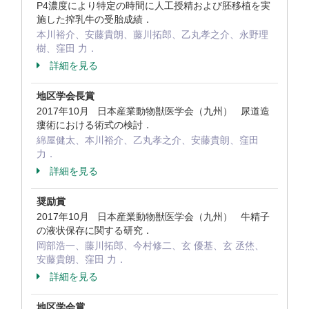
P4濃度により特定の時間に人工授精および胚移植を実
施した搾乳牛の受胎成績．
本川裕介、安藤貴朗、藤川拓郎、乙丸孝之介、永野理
樹、窪田 力．
詳細を見る
地区学会長賞
2017年10月 日本産業動物獣医学会（九州） 尿道造
瘻術における術式の検討．
綿屋健太、本川裕介、乙丸孝之介、安藤貴朗、窪田
力．
詳細を見る
奨励賞
2017年10月 日本産業動物獣医学会（九州） 牛精子
の液状保存に関する研究．
岡部浩一、藤川拓郎、今村修二、玄 優基、玄 丞烋、
安藤貴朗、窪田 力．
詳細を見る
地区学会賞