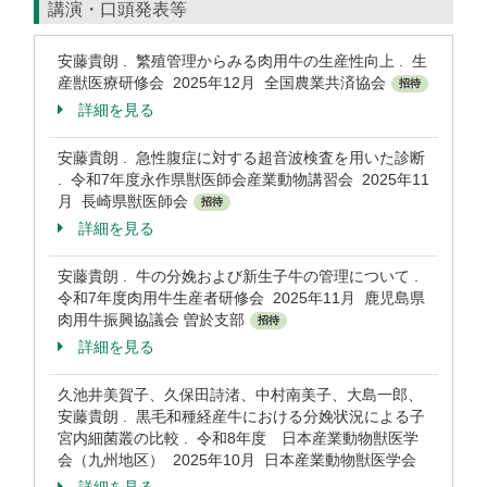
講演・口頭発表等
安藤貴朗 . 繁殖管理からみる肉用牛の生産性向上 . 生
産獣医療研修会 2025年12月 全国農業共済協会
招待
詳細を見る
安藤貴朗 . 急性腹症に対する超音波検査を用いた診断
. 令和7年度永作県獣医師会産業動物講習会 2025年11
月 長崎県獣医師会
招待
詳細を見る
安藤貴朗 . 牛の分娩および新生子牛の管理について .
令和7年度肉用牛生産者研修会 2025年11月 鹿児島県
肉用牛振興協議会 曽於支部
招待
詳細を見る
久池井美賀子、久保田詩渚、中村南美子、大島一郎、
安藤貴朗 . 黒毛和種経産牛における分娩状況による子
宮内細菌叢の比較 . 令和8年度 日本産業動物獣医学
会（九州地区） 2025年10月 日本産業動物獣医学会