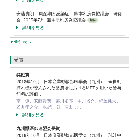
詳細を見る
安藤貴朗 . 周産期と感染症 . 熊本乳房炎協議会 研修
会 2025年7月 熊本県乳房炎協議会
招待
詳細を見る
▼全件表示
受賞
奨励賞
2018年10月 日本産業動物獣医学会（九州） 全自動
搾乳機が導入された酪農場におけるMPTを用いた給与
飼料の評価．
南 僚、安藤貴朗、藤川拓郎、本川裕介、綿屋健太、
乙丸孝之介、永野理樹、窪田 力．
詳細を見る
九州獣医師連盟会長賞
2018年10月 日本産業動物獣医学会（九州） 乳汁中