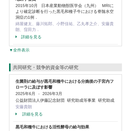
2015年10月 日本産業動物獣医学会（九州） MRIに
より確定診断を行った黒毛和種子牛における脊髄水空
洞症の1例．
綿屋健太、藤川拓郎、小野佳祐、乙丸孝之介、安藤貴
朗、窪田力．
詳細を見る
▼全件表示
共同研究・競争的資金等の研究
生菌剤の給与が黒毛和種牛における分娩後の子宮内フ
ローラに及ぼす影響
2025年6月
2026年3月
-
公益財団法人伊藤記念財団 研究助成等事業 研究助成
安藤貴朗
詳細を見る
黒毛和種牛における活性酵母の給与効果