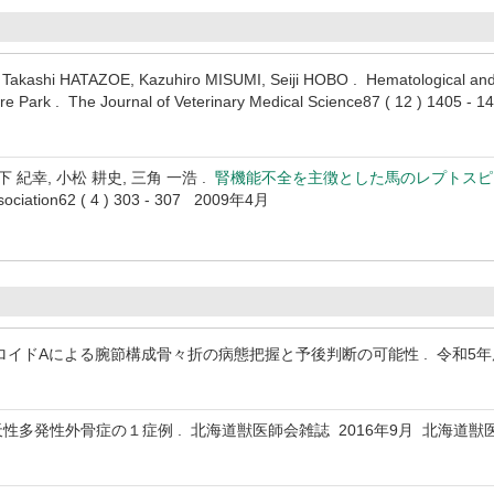
Takashi HATAZOE, Kazuhiro MISUMI, Seiji HOBO . Hematological and 
ure Park . The Journal of Veterinary Medical Science87 ( 12 ) 1405
下 紀幸, 小松 耕史, 三角 一浩 .
腎機能不全を主徴とした馬のレプトスピ
ssociation62 ( 4 ) 303 - 307 2009年4月
ミロイドAによる腕節構成骨々折の病態把握と予後判断の可能性 . 令和5年
天性多発性外骨症の１症例 . 北海道獣医師会雑誌 2016年9月 北海道獣