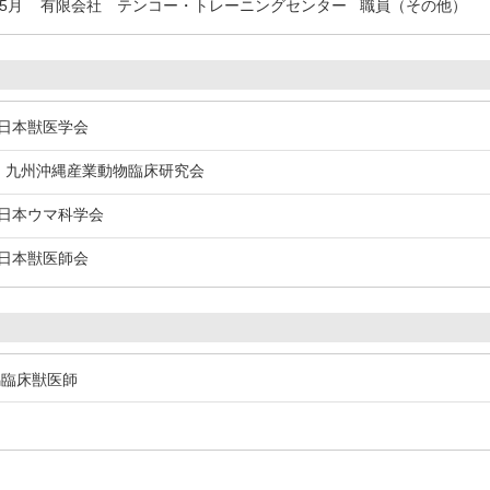
年5月
有限会社 テンコー・トレーニングセンター 職員（その他）
本獣医学会
九州沖縄産業動物臨床研究会
本ウマ科学会
本獣医師会
馬臨床獣医師