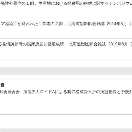
多発性外骨症の１例 . 生産地における軽種馬の疾病に関するシンポジウム 
ニア感染症が疑われた１歳馬の２例 . 北海道獣医師会雑誌 2014年8月
ける発情誘起時の臨床所見と繁殖成績 . 北海道獣医師会雑誌 2019年8月 
長賞
獣医師会連合会 血清アミロイドAによる腕節構成骨々折の病態把握と予後