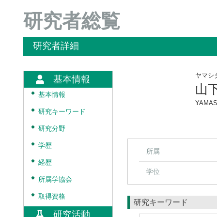
研究者総覧
研究者詳細
ヤマシ
基本情報
山
◆
基本情報
YAMASH
◆
研究キーワード
◆
研究分野
◆
学歴
所属
◆
経歴
学位
◆
所属学協会
◆
取得資格
研究キーワード
研究活動