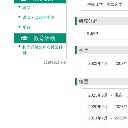
牛臨床学
馬臨床学
◆
論文
◆
講演・口頭発表等
研究分野
◆
受賞
獣医学
教育活動
◆
担当経験のある授業科
学歴
目
2025/12/25 更新
2003年4月
2009
-
経歴
2023年9月
現在
鹿
-
2020年9月
2023
-
2011年7月
2020
-