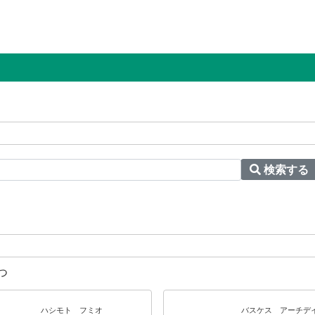
検索する
つ
ハシモト フミオ
バスケス アーチ