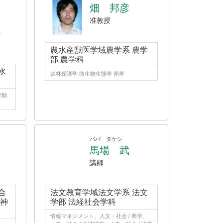
畑 邦彦
准教授
E
農水産獣医学域農学系 農学
部 農学科
水
森林保護学 微生物生態学 菌学
行動
ババ タケシ
馬場 武
講師
合
法文教育学域法文学系 法文
 神
学部 法経社会学科
情報マネジメント、人文・社会 / 商学、