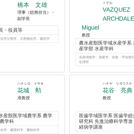
ミゲル
橋本 文雄
VAZQUEZ
理事（総務担当）・
ARCHDAL
副学長
Miguel
長・役員等
教授
物化学分類学、天然物化学、園芸学
農水産獣医学域水産学系 
産学部 水産学科
水産増殖学、漁業学、魚類・甲殻類
生理学
ハナシロ イサオ
ハナヤ リヨウスケ
花城 勲
花谷 亮典
准教授
教授
水産獣医学域農学系 農学
医歯学域医学系 医歯学総
 農学科
研究科 先進治療科学専攻
経病学講座
物化学、糖質科学、澱粉科学