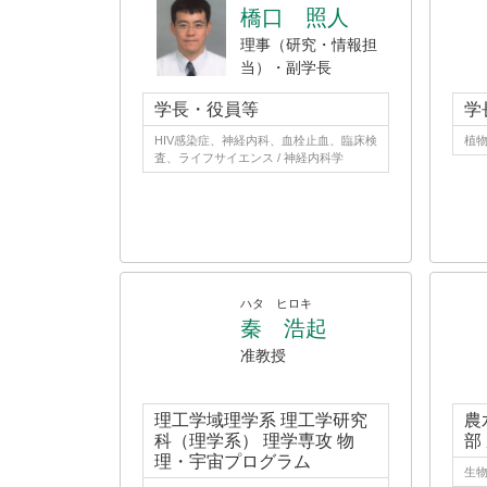
橋口 照人
理事（研究・情報担
当）・副学長
学長・役員等
学
HIV感染症、神経内科、血栓止血、臨床検
植
査、ライフサイエンス / 神経内科学
ハタ ヒロキ
秦 浩起
准教授
理工学域理学系 理工学研究
農
科（理学系） 理学専攻 物
部
理・宇宙プログラム
生