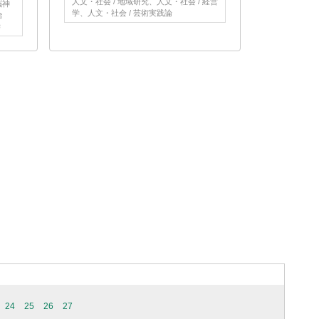
人文・社会 / 地域研究、人文・社会 / 経営
脳神
学、人文・社会 / 芸術実践論
治
学
24
25
26
27