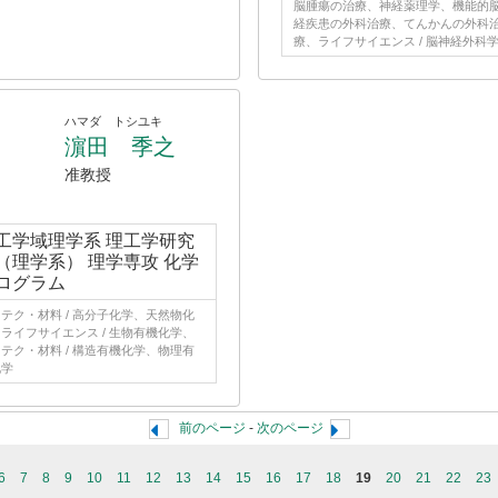
脳腫瘍の治療、神経薬理学、機能的
経疾患の外科治療、てんかんの外科
療、ライフサイエンス / 脳神経外科
ハマダ トシユキ
濵田 季之
准教授
工学域理学系 理工学研究
（理学系） 理学専攻 化学
ログラム
テク・材料 / 高分子化学、天然物化
ライフサイエンス / 生物有機化学、
テク・材料 / 構造有機化学、物理有
化学
前のページ
-
次のページ
6
7
8
9
10
11
12
13
14
15
16
17
18
19
20
21
22
23