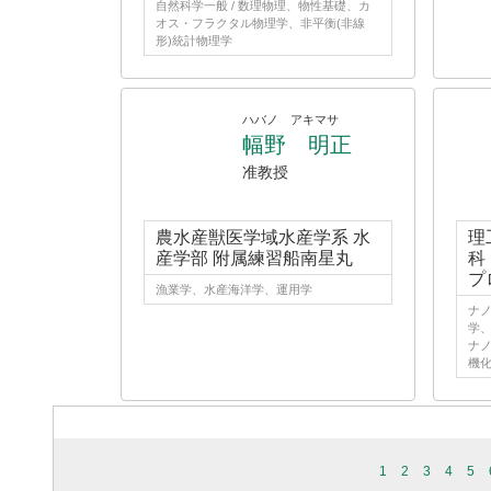
自然科学一般 / 数理物理、物性基礎、カ
オス・フラクタル物理学、非平衡(非線
形)統計物理学
ハバノ アキマサ
幅野 明正
准教授
農水産獣医学域水産学系 水
理
産学部 附属練習船南星丸
科
プ
漁業学、水産海洋学、運用学
ナノ
学、
ナノ
機
1
2
3
4
5