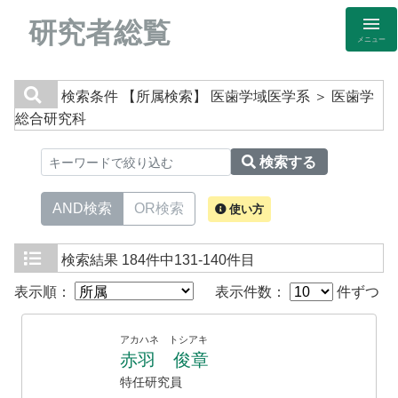
研究者総覧
メニュー
検索条件
【所属検索】 医歯学域医学系 ＞ 医歯学
総合研究科
検索する
AND検索
OR検索
使い方
検索結果
184件中131-140件目
表示順：
表示件数：
件ずつ
アカハネ トシアキ
赤羽 俊章
特任研究員