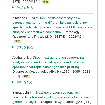
1275 2022年12月
査読
詳細を見る
Kitazono I. .
ATM immunohistochemistry as a
potential marker for the differential diagnosis of no
specific molecular profile subtype and POLE-mutation
subtype endometrioid carcinoma .
Pathology
Research and Practice230 153743 2022年2月
査読
詳細を見る
Akahane T. .
Direct next-generation sequencing
analysis using endometrial liquid-based cytology
specimens for rapid cancer genomic profiling .
Diagnostic Cytopathology49 ( 9 ) 1078 - 1085 2021
年9月
査読
詳細を見る
Yamaguchi T. .
Next-generation sequencing in
residual liquid-based cytology specimens for cancer
genome analysis .
Diagnostic Cytopathology48 ( 11 )