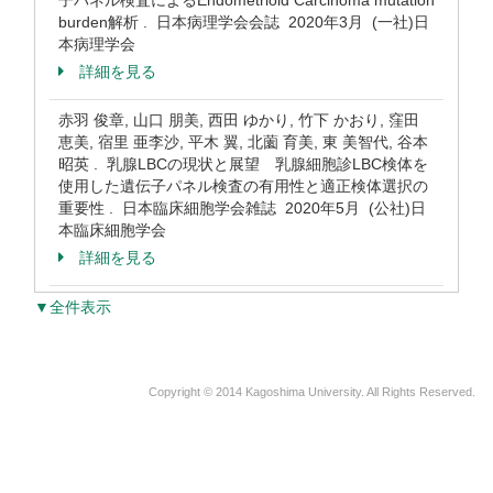
子パネル検査によるEndometrioid Carcinoma mutation
burden解析 . 日本病理学会会誌 2020年3月 (一社)日
本病理学会
詳細を見る
赤羽 俊章, 山口 朋美, 西田 ゆかり, 竹下 かおり, 窪田
恵美, 宿里 亜李沙, 平木 翼, 北薗 育美, 東 美智代, 谷本
昭英 . 乳腺LBCの現状と展望 乳腺細胞診LBC検体を
使用した遺伝子パネル検査の有用性と適正検体選択の
重要性 . 日本臨床細胞学会雑誌 2020年5月 (公社)日
本臨床細胞学会
詳細を見る
▼全件表示
Copyright © 2014 Kagoshima University. All Rights Reserved.