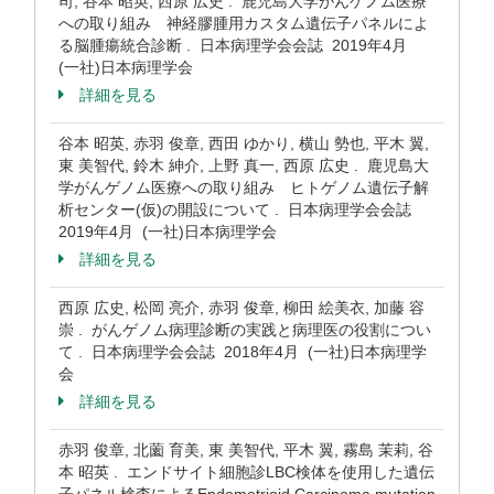
司, 谷本 昭英, 西原 広史 . 鹿児島大学がんゲノム医療
への取り組み 神経膠腫用カスタム遺伝子パネルによ
る脳腫瘍統合診断 . 日本病理学会会誌 2019年4月
(一社)日本病理学会
詳細を見る
谷本 昭英, 赤羽 俊章, 西田 ゆかり, 横山 勢也, 平木 翼,
東 美智代, 鈴木 紳介, 上野 真一, 西原 広史 . 鹿児島大
学がんゲノム医療への取り組み ヒトゲノム遺伝子解
析センター(仮)の開設について . 日本病理学会会誌
2019年4月 (一社)日本病理学会
詳細を見る
西原 広史, 松岡 亮介, 赤羽 俊章, 柳田 絵美衣, 加藤 容
崇 . がんゲノム病理診断の実践と病理医の役割につい
て . 日本病理学会会誌 2018年4月 (一社)日本病理学
会
詳細を見る
赤羽 俊章, 北薗 育美, 東 美智代, 平木 翼, 霧島 茉莉, 谷
本 昭英 . エンドサイト細胞診LBC検体を使用した遺伝