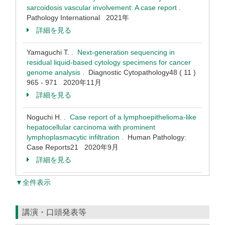
sarcoidosis vascular involvement: A case report .
Pathology International 2021年
詳細を見る
Yamaguchi T. .
Next-generation sequencing in
residual liquid-based cytology specimens for cancer
genome analysis .
Diagnostic Cytopathology48 ( 11 )
965 - 971 2020年11月
詳細を見る
Noguchi H. .
Case report of a lymphoepithelioma-like
hepatocellular carcinoma with prominent
lymphoplasmacytic infiltration .
Human Pathology:
Case Reports21 2020年9月
詳細を見る
▼全件表示
講演・口頭発表等