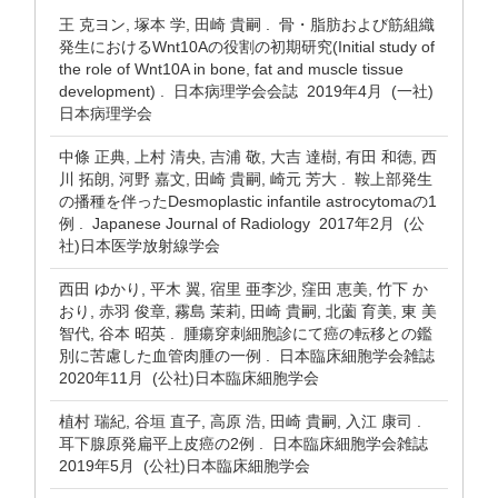
王 克ヨン, 塚本 学, 田崎 貴嗣 . 骨・脂肪および筋組織
発生におけるWnt10Aの役割の初期研究(Initial study of
the role of Wnt10A in bone, fat and muscle tissue
development) . 日本病理学会会誌 2019年4月 (一社)
日本病理学会
中條 正典, 上村 清央, 吉浦 敬, 大吉 達樹, 有田 和徳, 西
川 拓朗, 河野 嘉文, 田崎 貴嗣, 崎元 芳大 . 鞍上部発生
の播種を伴ったDesmoplastic infantile astrocytomaの1
例 . Japanese Journal of Radiology 2017年2月 (公
社)日本医学放射線学会
西田 ゆかり, 平木 翼, 宿里 亜李沙, 窪田 恵美, 竹下 か
おり, 赤羽 俊章, 霧島 茉莉, 田崎 貴嗣, 北薗 育美, 東 美
智代, 谷本 昭英 . 腫瘍穿刺細胞診にて癌の転移との鑑
別に苦慮した血管肉腫の一例 . 日本臨床細胞学会雑誌
2020年11月 (公社)日本臨床細胞学会
植村 瑞紀, 谷垣 直子, 高原 浩, 田崎 貴嗣, 入江 康司 .
耳下腺原発扁平上皮癌の2例 . 日本臨床細胞学会雑誌
2019年5月 (公社)日本臨床細胞学会