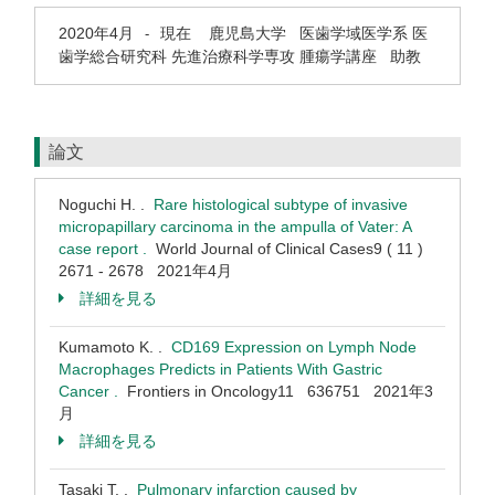
2020年4月
現在
鹿児島大学 医歯学域医学系 医
-
歯学総合研究科 先進治療科学専攻 腫瘍学講座 助教
論文
Noguchi H. .
Rare histological subtype of invasive
micropapillary carcinoma in the ampulla of Vater: A
case report .
World Journal of Clinical Cases9 ( 11 )
2671 - 2678 2021年4月
詳細を見る
Kumamoto K. .
CD169 Expression on Lymph Node
Macrophages Predicts in Patients With Gastric
Cancer .
Frontiers in Oncology11 636751 2021年3
月
詳細を見る
Tasaki T. .
Pulmonary infarction caused by