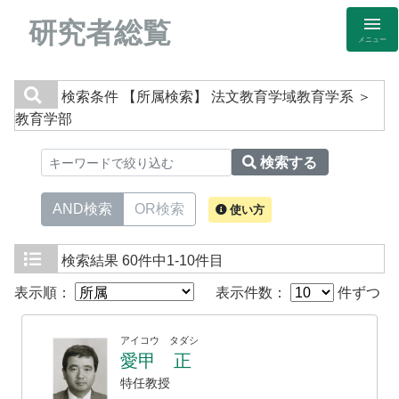
研究者総覧
メニュー
検索条件
【所属検索】 法文教育学域教育学系 ＞
教育学部
検索する
AND検索
OR検索
使い方
検索結果
60件中1-10件目
表示順：
表示件数：
件ずつ
アイコウ タダシ
愛甲 正
特任教授