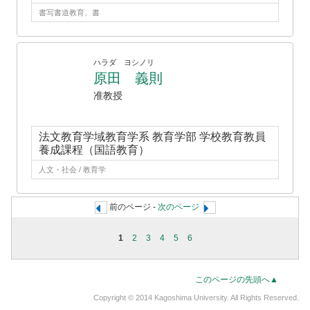
書写書道教育、書
ハラダ ヨシノリ
原田 義則
准教授
法文教育学域教育学系 教育学部 学校教育教員
養成課程（国語教育）
人文・社会 / 教育学
前のページ -
次のページ
1
2
3
4
5
6
このページの先頭へ▲
Copyright © 2014 Kagoshima University. All Rights Reserved.