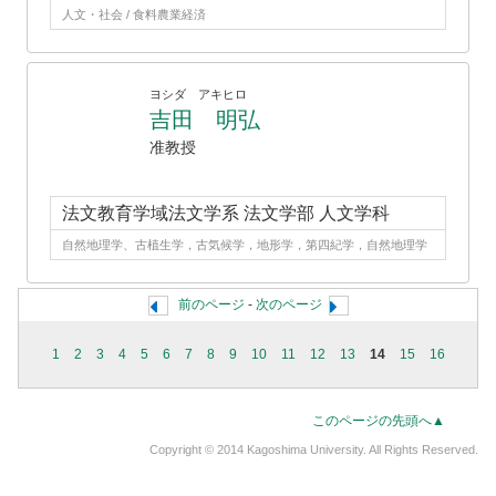
人文・社会 / 食料農業経済
ヨシダ アキヒロ
吉田 明弘
准教授
法文教育学域法文学系 法文学部 人文学科
自然地理学、古植生学，古気候学，地形学，第四紀学，自然地理学
前のページ
-
次のページ
1
2
3
4
5
6
7
8
9
10
11
12
13
14
15
16
このページの先頭へ▲
Copyright © 2014 Kagoshima University. All Rights Reserved.