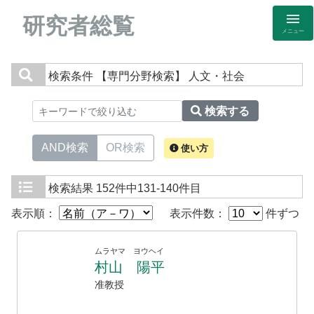
研究者総覧
メニュー
検索条件
【専門分野検索】 人文・社会
検索する
AND検索
OR検索
使い方
検索結果
152件中131-140件目
表示順：
表示件数：
件ずつ
ムラヤマ ヨウヘイ
村山 陽平
准教授