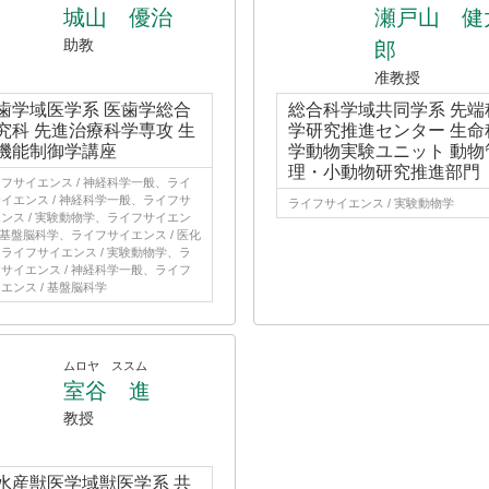
城山 優治
瀬戸山 健
助教
郎
准教授
歯学域医学系 医歯学総合
総合科学域共同学系 先端
究科 先進治療科学専攻 生
学研究推進センター 生命
機能制御学講座
学動物実験ユニット 動物
理・小動物研究推進部門
フサイエンス / 神経科学一般、ライ
イエンス / 神経科学一般、ライフサ
ライフサイエンス / 実験動物学
ンス / 実験動物学、ライフサイエン
/ 基盤脳科学、ライフサイエンス / 医化
ライフサイエンス / 実験動物学、ラ
サイエンス / 神経科学一般、ライフ
エンス / 基盤脳科学
ムロヤ ススム
室谷 進
教授
水産獣医学域獣医学系 共