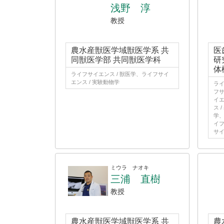
浅野 淳
教授
農水産獣医学域獣医学系 共
医
同獣医学部 共同獣医学科
研
体
ライフサイエンス / 獣医学、ライフサイ
エンス / 実験動物学
ライ
フサ
イエ
ス 
学、
イフ
サイ
ミウラ ナオキ
三浦 直樹
教授
農水産獣医学域獣医学系 共
農