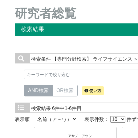
研究者総覧
検索結果
検索条件
【専門分野検索】 ライフサイエンス ＞
AND検索
OR検索
使い方
検索結果
6件中1-6件目
表示順：
表示件数：
件ず
アサノ アツシ