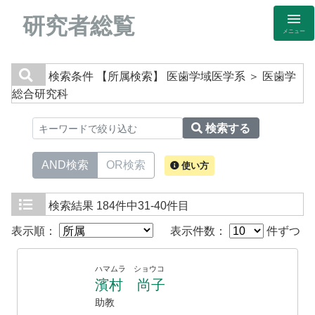
研究者総覧
メニュー
検索条件
【所属検索】 医歯学域医学系 ＞ 医歯学
総合研究科
検索する
AND検索
OR検索
使い方
検索結果
184件中31-40件目
表示順：
表示件数：
件ずつ
ハマムラ ショウコ
濱村 尚子
助教