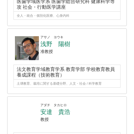
医歯学域医学系 医歯学総合研究科 健康科学専
攻 社会・行動医学講座
全人・統合・個別化医療、心身内科
アサノ ヨウキ
浅野 陽樹
准教授
法文教育学域教育学系 教育学部 学校教育教員
養成課程（技術教育）
土壌教育、栽培に関する基礎分野、人文・社会 / 科学教育
アダチ タカヒロ
安達 貴浩
教授