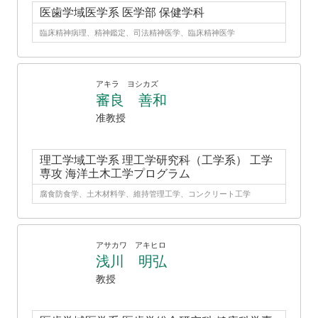
医歯学域医学系 医学部 保健学科
臨床精神病理、精神鑑定、司法精神医学、臨床精神医学
アキラ ヨシカズ
審良 善和
准教授
理工学域工学系 理工学研究科（工学系） 工学
専攻 海洋土木工学プログラム
腐食防食学、土木材料学、維持管理工学、コンクリート工学
アサカワ アキヒロ
浅川 明弘
教授