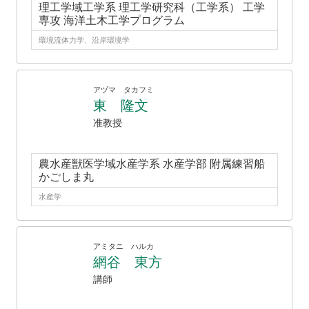
理工学域工学系 理工学研究科（工学系） 工学
専攻 海洋土木工学プログラム
環境流体力学、沿岸環境学
アヅマ タカフミ
東 隆文
准教授
農水産獣医学域水産学系 水産学部 附属練習船
かごしま丸
水産学
アミタニ ハルカ
網谷 東方
講師