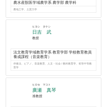
農水産獣医学域農学系 農学部 農学科
農地工学、土質力学
ヒヨシ タケシ
日吉 武
教授
法文教育学域教育学系 教育学部 学校教育教員
養成課程（音楽教育）
伴奏法、ピアノ、音楽教育、人文・社会 / 教科教育学、初等中等教
育学
ヒロセ マコト
廣瀬 真琴
准教授