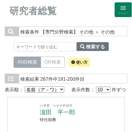
研究者総覧
メニュー
検索条件
【専門分野検索】 その他 ＞ その他
検索する
AND検索
OR検索
使い方
検索結果
267件中191-200件目
表示順：
表示件数：
件ずつ
ハマダ ヘイイチロウ
濵田 平一郎
特任助教