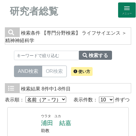
研究者総覧
メニュー
検索条件
【専門分野検索】 ライフサイエンス ＞
精神神経科学
検索する
AND検索
OR検索
使い方
検索結果
8件中1-8件目
表示順：
表示件数：
件ずつ
ウラタ ユカ
浦田 結嘉
助教