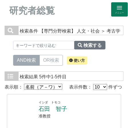
研究者総覧
メニュー
検索条件
【専門分野検索】 人文・社会 ＞ 考古学
検索する
AND検索
OR検索
使い方
検索結果
5件中1-5件目
表示順：
表示件数：
件ずつ
イシダ トモコ
石田 智子
准教授