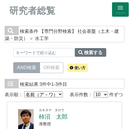
研究者総覧
メニュー
検索条件
【専門分野検索】 社会基盤（土木・建
築・防災） ＞ 水工学
検索する
AND検索
OR検索
使い方
検索結果
3件中1-3件目
表示順：
表示件数：
件ずつ
カキヌマ タロウ
柿沼 太郎
准教授