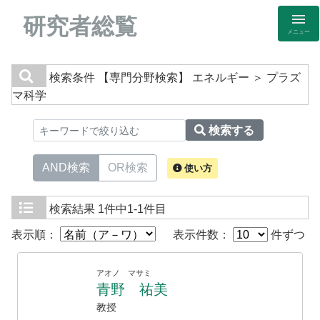
研究者総覧
メニュー
検索条件
【専門分野検索】 エネルギー ＞ プラズ
マ科学
検索する
AND検索
OR検索
使い方
検索結果
1件中1-1件目
表示順：
表示件数：
件ずつ
アオノ マサミ
青野 祐美
教授