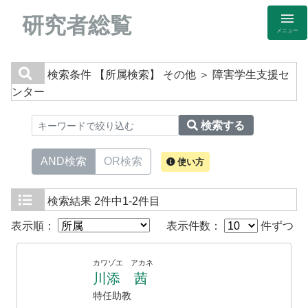
研究者総覧
メニュー
検索条件
【所属検索】 その他 ＞ 障害学生支援セ
ンター
検索する
AND検索
OR検索
使い方
検索結果
2件中1-2件目
表示順：
表示件数：
件ずつ
カワゾエ アカネ
川添 茜
特任助教