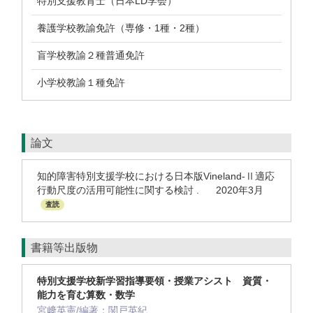
特別支援教育士（日本LD学会）
養護学校教諭免許（専修・1種・2種）
盲学校教諭２種普通免許
小学校教諭１種免許
論文
知的障害特別支援学校における日本版Vineland-Ⅱ適応
行動尺度の活用可能性に関する検討 . 2020年3月
査読
書籍等出版物
特別支援学校新学習指導要領・授業アシスト 資質・
能力を育む算数・数学
宮﨑英憲/編著：関戸英紀