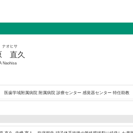
 ナオヒサ
原 直久
 Naohisa
医歯学域附属病院 附属病院 診療センター 感覚器センター 特任助教