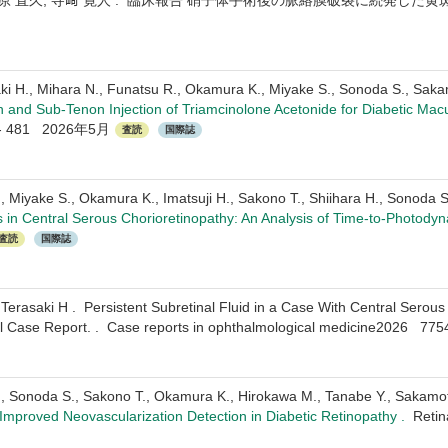
三原 直久, 寺﨑 寛人 . 臨床報告 硝子体手術後の脈絡膜破裂に続発した黄斑新生血管の
i H., Mihara N., Funatsu R., Okamura K., Miyake S., Sonoda S., Saka
n and Sub-Tenon Injection of Triamcinolone Acetonide for Diabetic Mac
75 - 481 2026年5月
査読
国際誌
, Miyake S., Okamura K., Imatsuji H., Sakono T., Shiihara H., Sonoda S
 in Central Serous Chorioretinopathy: An Analysis of Time-to-Photod
査読
国際誌
Terasaki H . Persistent Subretinal Fluid in a Case With Central Serou
al Case Report. . Case reports in ophthalmological medicine2026 
, Sonoda S., Sakono T., Okamura K., Hirokawa M., Tanabe Y., Sakamot
Improved Neovascularization Detection in Diabetic Retinopathy .
Reti