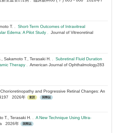
1例 . 臨床眼科80 ( 7 ) 803 - 808 2026年7
moto T. .
Short-Term Outcomes of Intravitreal
ular Edema: A Pilot Study .
Journal of Vitreoretinal
., Sakamoto T., Terasaki H. .
Subretinal Fluid Duration
ynamic Therapy .
American Journal of Ophthalmology283
s Chorioretinopathy and Progressive Retinal Changes: An
7754197 2026年
査読
国際誌
o T., Terasaki H. .
A New Technique Using Ultra-
na 2026年
国際誌