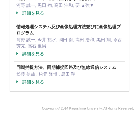
河野 誠一, 黒田 翔, 高田 浩和, 要 ▲強▼
詳細を見る
情報処理システム及び画像処理方法並びに画像処理プ
ログラム
河野 誠一, 今井 拓水, 岡田 衛, 高田 浩和, 黒田 翔, 今西
芳充, 高石 俊男
詳細を見る
同期捕捉方法、同期捕捉回路及び無線通信システム
松藤 信哉 , 松元 隆博 , 黒田 翔
詳細を見る
Copyright © 2014 Kagoshima University. All Rights Reserved.