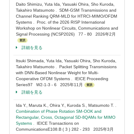
Daito Shimizu, Yuta Ida, Yasuaki Ohira, Sho Kuroda,
Takahiro Matsumoto . SDM-GSM Transmissions and
Channel Ranking QRM-MLD for HTRCI-MIMO/OFDM
Systems . Proc. of the 2026 RISP International
Workshop on Nonlinear Circuits, Communications and
Signal Processing (NCSP2026) 77 - 80 2026年2月
査読
詳細を見る
Itsuki Shimada, Yuta Ida, Yasuaki Ohira, Sho Kuroda,
Takahiro Matsumoto . Packet Splitting Transmissions
with DNN-Based Nonlinear Weight for Multi-
Cooperative OFDM Systems . IEICE Proceeding
Series97 W2-1-3 - 6 2025年11月
査読
詳細を見る
Ida Y., Maruta K., Ohira Y., Kuroda S., Matsumoto T. .
Combination of Phase Rotation SM-OOK and
Rectangular, Cross, Octagonal SD-8QAMs for MIMO
Systems .
IEICE Transactions on
CommunicationsE108.B ( 3 ) 282 - 293 2025年3月