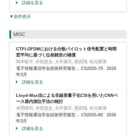
詳細を見る
▼全件表示
MISC
CTFI-OFDMにおける分散パイロット信号配置と時間
窓平均に基づく位相雑音の補償
岡本駿平, 井田悠太, 大平康旦, 黒田翔, 松元隆博
電子情報通信学会技術研究報告， CS2025-79 2026
年3月
詳細を見る
Lloyd-Max法による非線形量子化CSIを用いたCNNベ
ース屋内測位手法の検討
本間晴羽, 井田悠太, 大平康旦, 黒田翔, 松元隆博
電子情報通信学会技術研究報告， CS2025-80 2026
年3月
詳細を見る