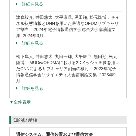
詳細を見る
津森駿介, 井田悠太, 大平康旦, 黒田翔, 松元隆博 . チャ
ネル状態情報とDNNを用いた最適なOFDMサブキャリ
ア割当 . 2024年電子情報通信学会総合大会講演論文
集 2024年3月
詳細を見る
松下隼人, 井田悠太, 丸田一輝, 大平康旦, 黒田翔, 松元
隆博 . MUDiv/OFDMAにおける2Dメッシュ画像を用い
たCNNによるサブキャリア割当の検討 . 2023年電子
情報通信学会ソサイエティ大会講演論文集 2023年9
月
詳細を見る
▼全件表示
知的財産権
通信システム、通信装置および通信方法