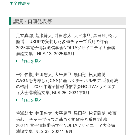
▼全件表示
講演・口頭発表等
足立真都, 荒瀬幹太, 井田悠太, 大平康旦, 黒田翔, 松元
隆博 . USRPで実装した多値チャープ系列の評価 .
2025年電子情報通信学会NOLTAソサイエティ大会講
演論文集，NLS-13 2025年6月
詳細を見る
平部俊槻, 井田悠太, 大平康旦, 黒田翔, 松元隆博 .
AWGNを考慮したCNNに基づくチャネルモデル識別法
の検討 . 2024年電子情報通信学会NOLTAソサイエテ
ィ大会講演論文集, NLS-26 2024年6月
詳細を見る
荒瀬幹太, 井田悠太, 大平康旦, 黒田翔, 松元隆博, 松藤
信哉 . チャープ信号に基づく拡散符号系列の設計 .
2024年電子情報通信学会NOLTAソサイエティ大会講
演論文集, NLS-32 2024年6月