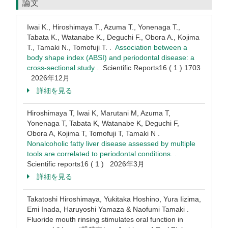
論文
Iwai K., Hiroshimaya T., Azuma T., Yonenaga T.,
Tabata K., Watanabe K., Deguchi F., Obora A., Kojima
T., Tamaki N., Tomofuji T. .
Association between a
body shape index (ABSI) and periodontal disease: a
cross-sectional study .
Scientific Reports16 ( 1 ) 1703
2026年12月
詳細を見る
Hiroshimaya T, Iwai K, Marutani M, Azuma T,
Yonenaga T, Tabata K, Watanabe K, Deguchi F,
Obora A, Kojima T, Tomofuji T, Tamaki N .
Nonalcoholic fatty liver disease assessed by multiple
tools are correlated to periodontal conditions. .
Scientific reports16 ( 1 ) 2026年3月
詳細を見る
Takatoshi Hiroshimaya, Yukitaka Hoshino, Yura Iizima,
Emi Inada, Haruyoshi Yamaza & Naofumi Tamaki .
Fluoride mouth rinsing stimulates oral function in