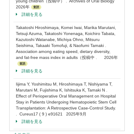
young children（投稿中） . Archives of Oral Biology
2026年
査読
詳細を見る
Takatoshi Hiroshimaya, Komei Iwai, Marika Marutani,
Tetsuji Azuma, Takatoshi Yonenaga, Koichiro Tabata,
Kazutoshi Watanabe, Michiya Ohno, Mitsuru
Seishima, Takaaki Tomofuji, & Naofumi Tamaki .
Association among eating speed, dietary diversity,
and fat-free mass index in adults（投稿中 . 2026年
査読
詳細を見る
Iijima Y, Yoshimitsu M, Hiroshimaya T, Nishiyama T,
Marutani M, Fujishima K, Ishitsuka K, Tamaki N .
Effect of Perioperative Oral Management on Hospital
Stay in Patients Undergoing Hematopoietic Stem Cell
Transplantation: A Retrospective Case-Control Study.
. Cureus17 ( 9 ) e91621 2025年9月
詳細を見る