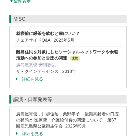
▼全件表示
MISC
就寝前に緑茶を飲むと歯にいい？
チェアサイドQ&A 2023年5月
離島住民を対象にしたソーシャルネットワークや余暇
活動への参加と舌圧の関連
査読
廣島屋貴俊,安細敏弘
ザ・クインテッセンス 2018年
詳細を見る
講演・口頭発表等
廣島屋貴俊，川越佳昭，栗野孝子 . 後期高齢者の口腔
の状態と 医療費・介護給付費の関連について . 第67
回鹿児島県公衆衛生学会 2025年5月
詳細を見る