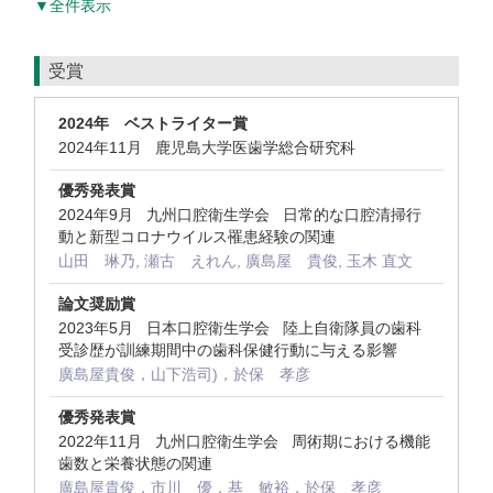
▼全件表示
受賞
2024年 ベストライター賞
2024年11月 鹿児島大学医歯学総合研究科
優秀発表賞
2024年9月 九州口腔衛生学会 日常的な口腔清掃行
動と新型コロナウイルス罹患経験の関連
山田 琳乃, 瀬古 えれん, 廣島屋 貴俊, 玉木 直文
論文奨励賞
2023年5月 日本口腔衛生学会 陸上自衛隊員の歯科
受診歴が訓練期間中の歯科保健行動に与える影響
廣島屋貴俊，山下浩司)，於保 孝彦
優秀発表賞
2022年11月 九州口腔衛生学会 周術期における機能
歯数と栄養状態の関連
廣島屋貴俊，市川 優，基 敏裕，於保 孝彦