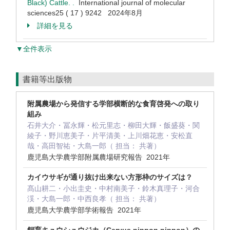
Black) Cattle. .
International journal of molecular
sciences25 ( 17 ) 9242 2024年8月
詳細を見る
▼全件表示
書籍等出版物
附属農場から発信する学部横断的な食育啓発への取り
組み
石井大介・冨永輝・松元里志・柳田大輝・飯盛葵・関
綾子・野川恵美子・片平清美・上川畑花恵・安松直
哉・高田智祐・大島一郎（ 担当： 共著）
鹿児島大学農学部附属農場研究報告 2021年
カイウサギが通り抜け出来ない方形枠のサイズは？
髙山耕二・小出圭史・中村南美子・鈴木真理子・河合
渓・大島一郎・中西良孝（ 担当： 共著）
鹿児島大学農学部学術報告 2021年