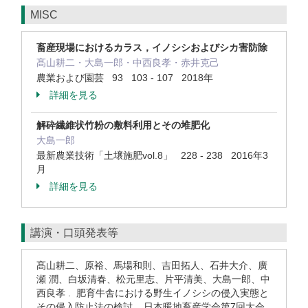
MISC
畜産現場におけるカラス，イノシシおよびシカ害防除
髙山耕二・大島一郎・中西良孝・赤井克己
農業および園芸 93 103 - 107 2018年
詳細を見る
解砕繊維状竹粉の敷料利用とその堆肥化
大島一郎
最新農業技術「土壌施肥vol.8」 228 - 238 2016年3
月
詳細を見る
講演・口頭発表等
髙山耕二、原裕、馬場和則、吉田拓人、石井大介、廣
瀬 潤、白坂清春、松元里志、片平清美、大島一郎、中
西良孝 . 肥育牛舎における野生イノシシの侵入実態と
その侵入防止法の検討 . 日本暖地畜産学会第7回大会