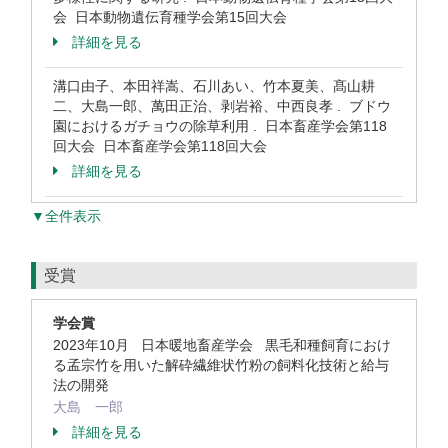
会 日本動物遺伝育種学会第15回大会
詳細を見る
溝口由子、本田祥嵩、石川あい、竹本夏美、髙山耕
二、大島一郎、萬田正治、剥岩裕、中西良孝 . ブドウ
園におけるガチョウの除草利用 . 日本畜産学会第118
回大会 日本畜産学会第118回大会
詳細を見る
▼全件表示
受賞
学会賞
2023年10月 日本暖地畜産学会 黒毛和種飼育におけ
る孟宗竹を用いた解砕繊維状竹粉の飼料化技術と給与
法の開発
大島 一郎
詳細を見る