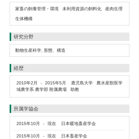
家畜の飼養管理・環境
未利用資源の飼料化
産肉生理
生体機構
研究分野
動物生産科学
,
形態、構造
経歴
2010年2月
2015年5月
鹿児島大学 農水産獣医学
-
域農学系 農学部 附属農場 助教
所属学協会
2015年10月
現在
日本暖地畜産学会
-
2015年10月
現在
日本畜産学会
-