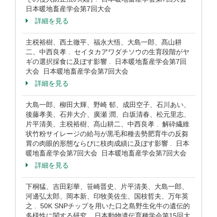
日本暖地畜産学会第7回大会
詳細を見る
主税裕樹、西土徹平、福永大悟、大島一郎、髙山耕
二、中西良孝 . セイタカアワダチソウの生育段階がヤ
ギの選択採食に及ぼす影響 . 日本暖地畜産学会第7回
大会 日本暖地畜産学会第7回大会
詳細を見る
大島一郎、柳田大輝、野崎 郁、成田空子、石川あい、
後藤孝美、石井大介、廣瀬 潤、白坂清春、松元里志、
片平清美、主税裕樹、髙山耕二、中西良孝 . 解砕繊維
状竹粉サイレージの給与が黒毛和種去勢肥育牛の反芻
胃の肉眼的形態ならびに枝肉成績に及ぼす影響 . 日本
暖地畜産学会第7回大会 日本暖地畜産学会第7回大会
詳細を見る
下桐猛、吉田彩華、笹崎晋史、片平清美、大島一郎、
河邊弘太郎、岡本新、印牧美佐生、国枝哲夫、万年英
之 . 50K SNPチップを用いた口之島野生化牛の遺伝的
多様性に関する研究 . 日本動物遺伝育種学会第15回大