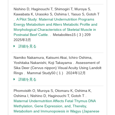
Nishino D, Haginouchi T, Shimogiri T, Muroya S,
Kawabata K, Urasoko S, Oshima I, Yasuo S, Gotoh T
.
A Pilot Study: Maternal Undernutrition Programs
Energy Metabolism and Alters Metabolic Profile and
Morphological Characteristics of Skeletal Muscle in
Postnatal Beef Cattle. .
Metabolites15 ( 3 ) 209
2025年3月
詳細を見る
Namiko Nakamura, Katsumi Akai, Ichiro Oshima,
Yoshitaka Nakanishi, Koji Takayama . Assessment of
Sika Deer (Cervus nippon) Visual Acuity Using Landolt
Rings . Mammal Study50 ( 1 ) 2024年12月
詳細を見る
Phomvisith O, Muroya S, Otomaru K, Oshima K,
Oshima I, Nishino D, Haginouchi T, Gotoh T .
Maternal Undernutrition Affects Fetal Thymus DNA
Methylation, Gene Expression, and, Thereby,
Metabolism and Immunopoiesis in Wagyu (Japanese