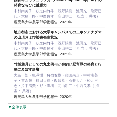
飼育キュウシュウジカ（Cervus nippon nippon）の
発育ならびに跳躍力
中村南美子・萩之内竹斗・浅野陽樹・池田充・龍野巳
代・大島一郎・中西良孝・髙山耕二（ 担当： 共著）
鹿児島大学農学部学術報告 2021年
地方都市における大学キャンパスでの二ホンアナグマ
の出現および被害発生状況
中村南美子・萩之内竹斗・浅野陽樹・池田充・龍野巳
代・大島一郎・中西良孝・髙山耕二（ 担当： 共著）
鹿児島大学農学部学術報告 2021年
竹製遊具としての丸太供与が舎飼い肥育豚の発育と行
動に及ぼす影響
大島一郎・亀澤樹・狩宿友樹・柴田果歩・中村南美
子・冨永輝・柳田大輝・飯盛葵・石井大介・松元里
志・片平清美・野上直樹・高山耕二・中西良孝（ 担
当： 共著）
鹿児島大学農学部学術報告 2020年
▼全件表示