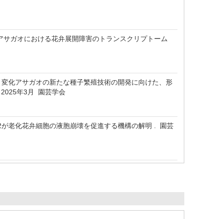
質転換アサガオにおける花弁展開障害のトランスクリプトーム
 変化アサガオの新たな種子繁殖技術の開発に向けた、形
2025年3月 園芸学会
2が老化花弁細胞の液胞崩壊を促進する機構の解明 . 園芸