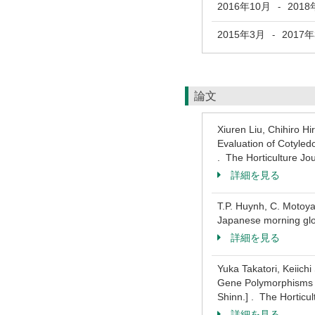
2016年10月
2018
-
2015年3月
2017
-
論文
Xiuren Liu, Chihiro 
Evaluation of Cotyled
. The Horticulture J
詳細を見る
T.P. Huynh, C. Motoya
Japanese morning glo
詳細を見る
Yuka Takatori, Keiic
Gene Polymorphisms Co
Shinn.] . The Hortic
詳細を見る