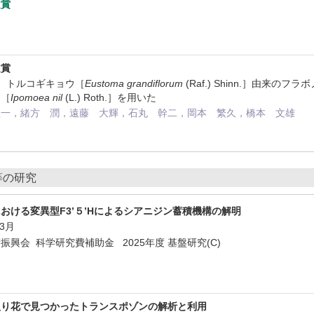
文賞
会
文賞
会 トルコギキョウ［
Eustoma grandiflorum
(Raf.) Shinn.］由来のフ
オ［
Ipomoea nil
(L.) Roth.］を用いた
圭一，緒方 潤，遠藤 大輝，石丸 幹二，岡本 繁久，橋本 文雄
等の研究
おける変異型F3’５’Hによるシアニジン蓄積機構の解明
年3月
興会 科学研究費補助金 2025年度 基盤研究(C)
入り花で見つかったトランスポゾンの解析と利用