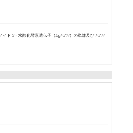
ラボノイド 3′- 水酸化酵素遺伝子（
EgF3′H
）の単離及び
F3
′
H