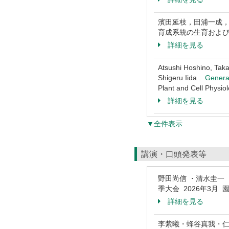
濱田延枝，田浦一成，
育成系統の生育および切り
詳細を見る
Atsushi Hoshino, Tak
Shigeru Iida .
Generat
Plant and Cell Physi
詳細を見る
▼全件表示
講演・口頭発表等
野田尚信 ・清水圭一
季大会 2026年3月 
詳細を見る
李紫曦・蜂谷真我・仁