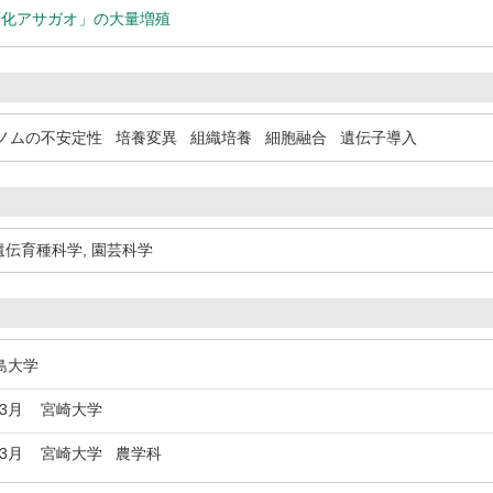
変化アサガオ」の大量増殖
ノムの不安定性
培養変異
組織培養
細胞融合
遺伝子導入
遺伝育種科学
,
園芸科学
島大学
年3月
宮崎大学
年3月
宮崎大学 農学科