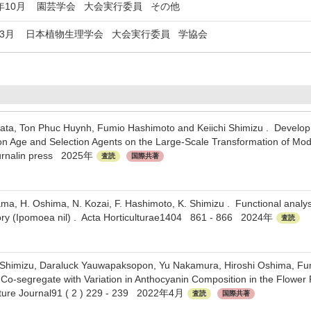
年10月
園芸学会 大会実行委員 その他
年3月
日本植物生理学会 大会実行委員 学協会
Hirata, Ton Phuc Huynh, Fumio Hashimoto and Keiichi Shimizu . Devel
on Age and Selection Agents on the Large-Scale Transformation of Mod
ournalin press 2025年
査読
国際共著
ma, H. Oshima, N. Kozai, F. Hashimoto, K. Shimizu . Functional analysi
ry (Ipomoea nil) . Acta Horticulturae1404 861 - 866 2024年
査読
hi Shimizu, Daraluck Yauwapaksopon, Yu Nakamura, Hiroshi Oshima, Fum
-segregate with Variation in Anthocyanin Composition in the Flower P
ulture Journal91 ( 2 ) 229 - 239 2022年4月
査読
国際共著