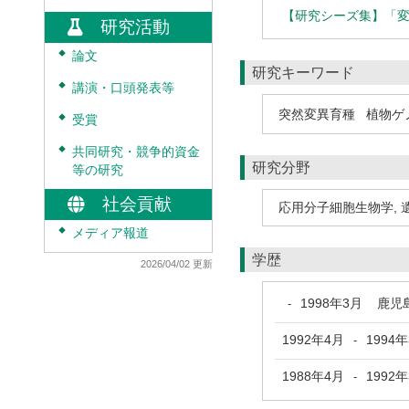
【研究シーズ集】「
研究活動
◆
論文
研究キーワード
◆
講演・口頭発表等
突然変異育種
植物ゲ
◆
受賞
◆
共同研究・競争的資金
研究分野
等の研究
社会貢献
応用分子細胞生物学
,
◆
メディア報道
学歴
2026/04/02 更新
1998年3月
鹿児
-
1992年4月
1994
-
1988年4月
1992
-