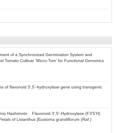
opment of a Synchronized Germination System and
el Tomato Cultivar ‘Micro-Tom’ for Functional Genomics
s of flavonoid 3’,5’-hydroxylase gene using transgenic
io Hashimoto . Flavonoid 3',5'-Hydroxylase (F3'5'H)
etals of Lisianthus [Eustoma grandiflorum (Raf.)