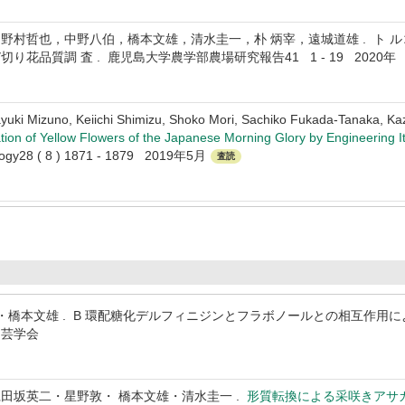
野村哲也，中野八伯，橋本文雄，清水圭一，朴 炳宰，遠城道雄 . ト
花品質調 査 . 鹿児島大学農学部農場研究報告41 1 - 19 2020年
ayuki Mizuno, Keiichi Shimizu, Shoko Mori, Sachiko Fukada-Tanaka, K
ion of Yellow Flowers of the Japanese Morning Glory by Engineering I
ology28 ( 8 ) 1871 - 1879 2019年5月
査読
 ・橋本文雄 . B 環配糖化デルフィニジンとフラボノールとの相互作用に
園芸学会
田坂英二・星野敦・ 橋本文雄・清水圭一 .
形質転換による采咲きアサ