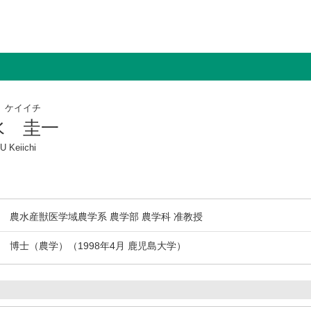
 ケイイチ
水 圭一
U Keiichi
農水産獣医学域農学系 農学部 農学科 准教授
博士（農学）（1998年4月 鹿児島大学）