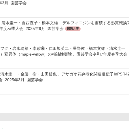
6年3月 園芸学会
PHUC・清水圭一・香西直子・橋本文雄 . デルフィニジンを蓄積する形
7年度秋季大会 2025年9月 園芸学会
国際共著
フク・岩永玲菜・李紫曦・仁田坂英二・星野敦・橋本文雄・清水圭一 .
異体（maple-willow）の相補性実験 . 園芸学会令和7年度春季大会 
清水圭一・金勝一樹・山田哲也 . アサガオ花弁老化関連遺伝子InPSR4
 2025年3月 園芸学会