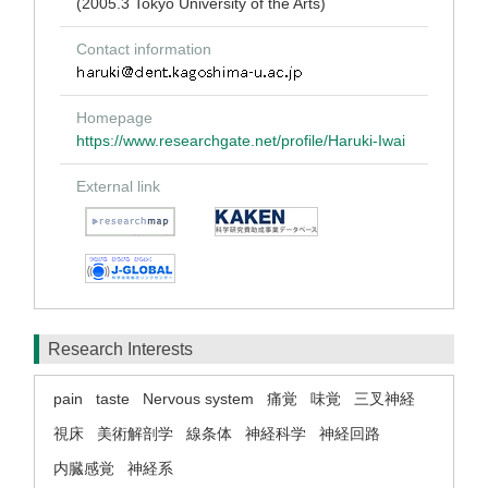
(2005.3 Tokyo University of the Arts)
Contact information
Homepage
https://www.researchgate.net/profile/Haruki-Iwai
External link
Research Interests
pain
taste
Nervous system
痛覚
味覚
三叉神経
視床
美術解剖学
線条体
神経科学
神経回路
内臓感覚
神経系