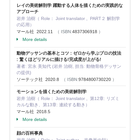
レイの美術解剖学 躍動する人体を描くための実践的な
アプローチ
岩井 治樹（ Role： Joint translator , PART２ 解剖学
の応用）
マール社 2022.11
（ ISBN:
4837306918
）
More details
動物デッサンの基本とコツ : ゼロから学ぶプロの技法
: 驚くほどリアルに描ける!完成度が上がる!
著者: 宮永 美知代 (岩井 治樹, 担当: 動物骨格デッサン
の提供)
ソーテック社 2020.8
（ ISBN:
9784800730220
）
モーションを描くための美術解剖学
岩井 治樹（ Role： Joint translator , 第12章: リズミ
カルな動き、第13章: 連続する動き）
マール社 2018.5
More details
顔の百科事典