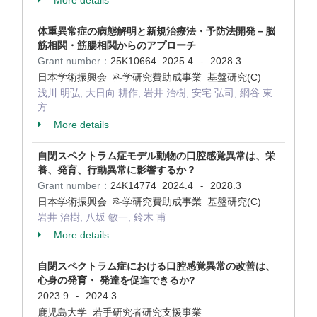
More details
体重異常症の病態解明と新規治療法・予防法開発－脳
筋相関・筋腸相関からのアプローチ
Grant number：
25K10664
2025.4
2028.3
-
日本学術振興会 科学研究費助成事業 基盤研究(C)
浅川 明弘, 大日向 耕作, 岩井 治樹, 安宅 弘司, 網谷 東
方
More details
自閉スペクトラム症モデル動物の口腔感覚異常は、栄
養、発育、行動異常に影響するか？
Grant number：
24K14774
2024.4
2028.3
-
日本学術振興会 科学研究費助成事業 基盤研究(C)
岩井 治樹, 八坂 敏一, 鈴木 甫
More details
自閉スペクトラム症における口腔感覚異常の改善は、
心身の発育・ 発達を促進できるか?
2023.9
2024.3
-
鹿児島大学 若手研究者研究支援事業