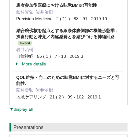
患者参加型医療における味覚BMIの可能性
薗村貴弘, 岩井治樹
Precision Medicine 2 ( 11 ) 88 - 91 2019.10
結合腕傍核を起点とする線条体腹側部の機能形態学：
摂食行動と味覚／内臓感覚とを結びつける神経回路
Invited
岩井治樹
自律神経 56 ( 1 ) 7 - 13 2019.3
More details
QOL維持・向上のための味覚BMIに対するニーズと可
能性.
薗村貴弘, 岩井治樹
地域ケアリング 21 ( 2 ) 99 - 102 2019.1
▼display all
Presentations