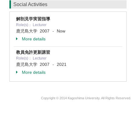
Social Activities
解剖見学実習指導
Role(s)： Lecturer
鹿児島大学
2007
Now
-
More details
教員免許更新講習
Role(s)： Lecturer
鹿児島大学
2007
2021
-
More details
Copyright © 2014 Kagoshima University. All Rights Reserved.