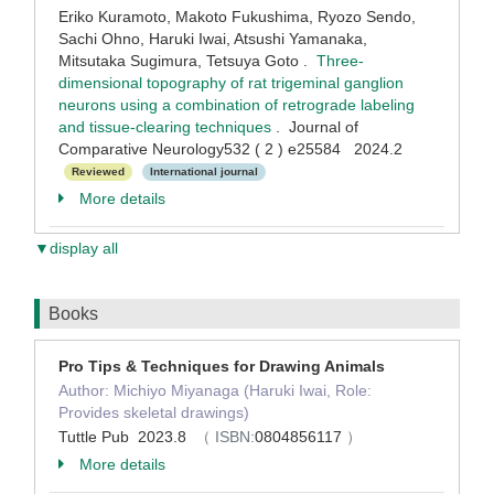
Eriko Kuramoto, Makoto Fukushima, Ryozo Sendo,
Sachi Ohno, Haruki Iwai, Atsushi Yamanaka,
Mitsutaka Sugimura, Tetsuya Goto .
Three-
dimensional topography of rat trigeminal ganglion
neurons using a combination of retrograde labeling
and tissue-clearing techniques
. Journal of
Comparative Neurology532 ( 2 ) e25584 2024.2
Reviewed
International journal
More details
▼display all
Books
Pro Tips & Techniques for Drawing Animals
Author: Michiyo Miyanaga (Haruki Iwai, Role:
Provides skeletal drawings)
Tuttle Pub 2023.8
（ ISBN:
0804856117
）
More details