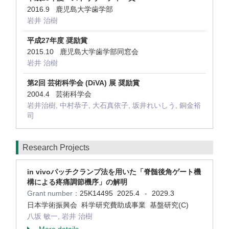
2016.9 鹿児島大学歯学部
岩井 治樹
平成27年度 奨励賞
2015.10 鹿児島大学歯学部同窓会
岩井 治樹
第2回 芸術科学会 (DiVA) 展 奨励賞
2004.4 芸術科学会
岩井治樹, 中村恭子, 大石真依子, 坂井れいしう, 銅金裕
司
Research Projects
in vivoパッチクランプ法を用いた「脊髄後角ゲート機
構による疼痛調節機序」の解明
Grant number：
25K14495
2025.4
2029.3
-
日本学術振興会 科学研究費助成事業 基盤研究(C)
八坂 敏一, 岩井 治樹