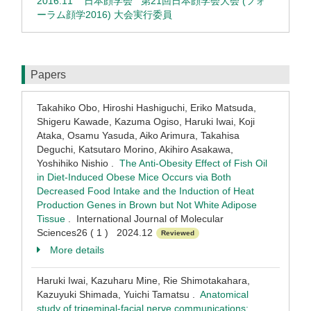
2016.11
日本顔学会 第21回日本顔学会大会 (フォ
ーラム顔学2016) 大会実行委員
Papers
Takahiko Obo, Hiroshi Hashiguchi, Eriko Matsuda,
Shigeru Kawade, Kazuma Ogiso, Haruki Iwai, Koji
Ataka, Osamu Yasuda, Aiko Arimura, Takahisa
Deguchi, Katsutaro Morino, Akihiro Asakawa,
Yoshihiko Nishio .
The Anti-Obesity Effect of Fish Oil
in Diet-Induced Obese Mice Occurs via Both
Decreased Food Intake and the Induction of Heat
Production Genes in Brown but Not White Adipose
Tissue
. International Journal of Molecular
Sciences26 ( 1 ) 2024.12
Reviewed
More details
Haruki Iwai, Kazuharu Mine, Rie Shimotakahara,
Kazuyuki Shimada, Yuichi Tamatsu .
Anatomical
study of trigeminal‐facial nerve communications: