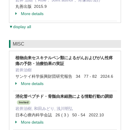
岩井 治樹（ Role： Joint author , 肖像画の顔）
丸善出版 2015.9
More details
▼display all
MISC
植物由来セスキテルペン類によるがんおよびがん性疼
痛の予防・治療効果の実証
岩井治樹
サンケイ科学振興財団研究報告 34 77 - 82 2024.6
More details
消化管ペプチド・骨髄由来細胞による情動行動の調節
Invited
岩井治樹, 和田みどり, 浅川明弘
日本心療内科学会誌 26 ( 3 ) 50 - 54 2022.10
More details