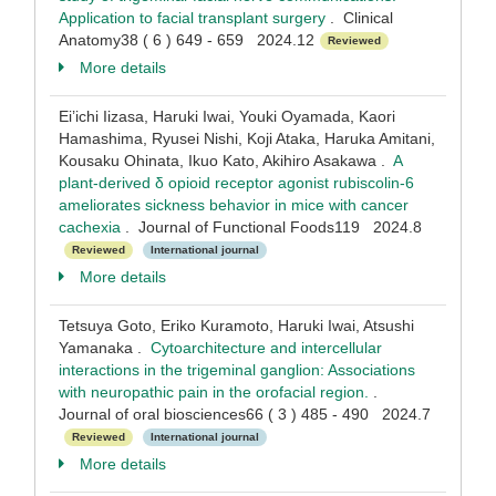
Application to facial transplant surgery
. Clinical
Anatomy38 ( 6 ) 649 - 659 2024.12
Reviewed
More details
Ei’ichi Iizasa, Haruki Iwai, Youki Oyamada, Kaori
Hamashima, Ryusei Nishi, Koji Ataka, Haruka Amitani,
Kousaku Ohinata, Ikuo Kato, Akihiro Asakawa .
A
plant-derived δ opioid receptor agonist rubiscolin-6
ameliorates sickness behavior in mice with cancer
cachexia
. Journal of Functional Foods119 2024.8
Reviewed
International journal
More details
Tetsuya Goto, Eriko Kuramoto, Haruki Iwai, Atsushi
Yamanaka .
Cytoarchitecture and intercellular
interactions in the trigeminal ganglion: Associations
with neuropathic pain in the orofacial region.
.
Journal of oral biosciences66 ( 3 ) 485 - 490 2024.7
Reviewed
International journal
More details