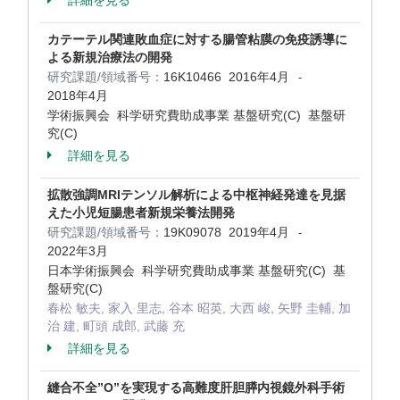
詳細を見る
カテーテル関連敗血症に対する腸管粘膜の免疫誘導に
よる新規治療法の開発
研究課題/領域番号：
16K10466
2016年4月
-
2018年4月
学術振興会 科学研究費助成事業 基盤研究(C) 基盤研
究(C)
詳細を見る
拡散強調MRIテンソル解析による中枢神経発達を見据
えた小児短腸患者新規栄養法開発
研究課題/領域番号：
19K09078
2019年4月
-
2022年3月
日本学術振興会 科学研究費助成事業 基盤研究(C) 基
盤研究(C)
春松 敏夫, 家入 里志, 谷本 昭英, 大西 峻, 矢野 圭輔, 加
治 建, 町頭 成郎, 武藤 充
詳細を見る
縫合不全”O”を実現する高難度肝胆膵内視鏡外科手術