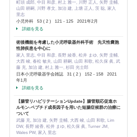
町頭 成郎, 中目 和彦, 村上 雅一, 川野 正人, 矢野 圭輔,
山田 耕嗣, 川野 孝文, 加治 建, 上塘 正人, 茨 聡, 家入
里志
小児外科 53 ( 2 ) 121 - 125 2021年2月
詳細を見る
術後機能を考慮した小児呼吸器外科手術 先天性嚢胞
性肺疾患を中心に
家入 里志, 中目 和彦, 長野 綾香, 松井 まゆ, 矢野 圭輔,
大西 峻, 春松 敏夫, 山田 耕嗣, 山田 和歌, 松久保 眞, 武
藤 充, 加治 建, 村上 雅一, 杉田 光士郎
日本小児呼吸器学会雑誌 31 ( 2 ) 152 - 158 2021
年1月
詳細を見る
【腸管リハビリテーションUpdate】腸管順応促進ホ
ルモン-ペプチド成長因子を用いた短腸症候群の治療に
ついて
武藤 充, 加治 建, 矢野 圭輔, 大西 峻, 山田 和歌, Lim
DW, 長野 綾香, 松井 まゆ, 松久保 眞, Turner JM,
Wales PW, 家入 里志