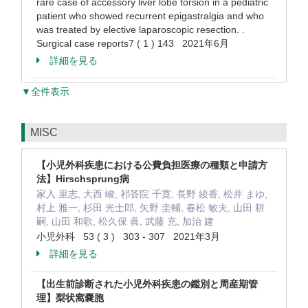
rare case of accessory liver lobe torsion in a pediatric
patient who showed recurrent epigastralgia and who
was treated by elective laparoscopic resection. .
Surgical case reports7 ( 1 ) 143 2021年6月
詳細を見る
▼全件表示
MISC
【小児外科疾患における公費負担医療の種類と申請方
法】Hirschsprung病
家入 里志, 大西 峻, 祁答院 千寛, 長野 綾香, 松井 まゆ,
村上 雅一, 杉田 光士郎, 矢野 圭輔, 春松 敏夫, 山田 耕
嗣, 山田 和歌, 松久保 眞, 武藤 充, 加治 建
小児外科 53 ( 3 ) 303 - 307 2021年3月
詳細を見る
【出生前診断された小児外科疾患の鑑別と周産期管
理】梨状窩嚢胞