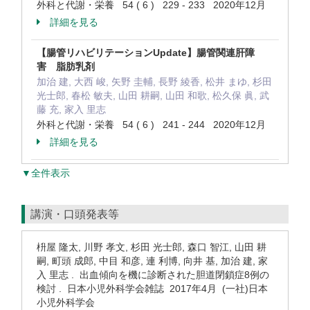
外科と代謝・栄養 54 ( 6 ) 229 - 233 2020年12月
詳細を見る
【腸管リハビリテーションUpdate】腸管関連肝障
害 脂肪乳剤
加治 建, 大西 峻, 矢野 圭輔, 長野 綾香, 松井 まゆ, 杉田
光士郎, 春松 敏夫, 山田 耕嗣, 山田 和歌, 松久保 眞, 武
藤 充, 家入 里志
外科と代謝・栄養 54 ( 6 ) 241 - 244 2020年12月
詳細を見る
▼全件表示
講演・口頭発表等
枡屋 隆太, 川野 孝文, 杉田 光士郎, 森口 智江, 山田 耕
嗣, 町頭 成郎, 中目 和彦, 連 利博, 向井 基, 加治 建, 家
入 里志 . 出血傾向を機に診断された胆道閉鎖症8例の
検討 . 日本小児外科学会雑誌 2017年4月 (一社)日本
小児外科学会