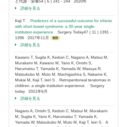
と代謝・栄養54 ( 6 ) 241 - 244 2020年
詳細を見る
Kaji T. .
Predictors of a successful outcome for infants
with short bowel syndrome: a 30-year single-
institution experience .
Surgery Today47 ( 11 ) 1391 -
1396 2017年11月
査読
詳細を見る
Kawano T, Sugita K, Kedoin C, Nagano A, Matsui M,
Murakami M, Kawano M, Yano K, Onishi S,
Harumatsu T, Yamada K, Yamada W, Masuya R,
Matsukubo M, Muto M, Machigashira S, Nakame K,
Mukai M, Kaji T, Ieiri S . Retroperitoneal teratomas in
children: a single institution experience. . Surgery
today 2021年6月
詳細を見る
Nagano A, Onishi S, Kedoin C, Matsui M, Murakami
M, Sugita K, Yano K, Harumatsu T, Yamada K,
Yamada W, Matsukubo M, Muto M, Kaji T, Ieiri S . A