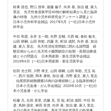
鈴東 昌也, 野口 啓幸, 後藤 倫子, 向井 基, 加治 建, 家入
里志 . 先天性食道狭窄症40例の解析結果から見た臨床
像の特徴 九州小児外科研究会アンケート調査より .
日本小児外科学会雑誌 2017年5月 (一社)日本小児外
科学会
中目 和彦, 永井 太一朗, 矢野 圭輔, 大西 峻, 春松 敏夫,
山田 耕嗣, 山田 和歌, 武藤 充, 町頭 成郎, 向井 基, 加治
建, 家入 里志 . 先天性消化管閉鎖に関わる諸問題 経
験症例からみた先天性小腸閉鎖症の短期・長期治療成
績とその問題点 . 日本周産期・新生児医学会雑誌
2019年6月 (一社)日本周産期・新生児医学会
杉田 光士郎, 川野 孝文, 山田 耕嗣, 山田 和歌, 児玉 祐
一, 西川 拓朗, 岡本 康裕, 加治 建, 河野 嘉文, 家入 里志
. 仙尾部胚細胞腫瘍15例の診療経験による臨床的検討
. 日本小児血液・がん学会雑誌 2020年10月 (一社)日
本小児血液・がん学会
松藤 凡, 右田 美里, 武藤 充, 茨 聡, 町頭 成郎, 中目 和
彦, 鳥飼 源史, 林田 良啓, 向井 基, 加治 建, 家入 里志 .
今日の新生児外科診療 新生児消化管穿孔の臨床像