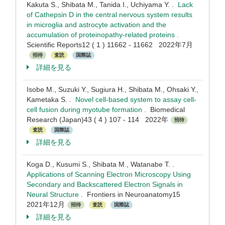
Kakuta S., Shibata M., Tanida I., Uchiyama Y. .
Lack
of Cathepsin D in the central nervous system results
in microglia and astrocyte activation and the
accumulation of proteinopathy-related proteins .
Scientific Reports12 ( 1 ) 11662 - 11662 2022年7月
招待
査読
国際誌
詳細を見る
Isobe M., Suzuki Y., Sugiura H., Shibata M., Ohsaki Y.,
Kametaka S. .
Novel cell-based system to assay cell-
cell fusion during myotube formation .
Biomedical
Research (Japan)43 ( 4 ) 107 - 114 2022年
招待
査読
国際誌
詳細を見る
Koga D., Kusumi S., Shibata M., Watanabe T. .
Applications of Scanning Electron Microscopy Using
Secondary and Backscattered Electron Signals in
Neural Structure .
Frontiers in Neuroanatomy15
2021年12月
招待
査読
国際誌
詳細を見る