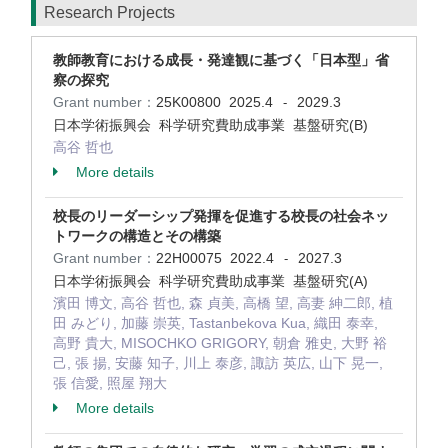
Research Projects
教師教育における成長・発達観に基づく「日本型」省
察の探究
Grant number：
25K00800
2025.4
2029.3
-
日本学術振興会 科学研究費助成事業 基盤研究(B)
高谷 哲也
More details
校長のリーダーシップ発揮を促進する校長の社会ネッ
トワークの構造とその構築
Grant number：
22H00075
2022.4
2027.3
-
日本学術振興会 科学研究費助成事業 基盤研究(A)
濱田 博文, 高谷 哲也, 森 貞美, 高橋 望, 高妻 紳二郎, 植
田 みどり, 加藤 崇英, Tastanbekova Kua, 織田 泰幸,
高野 貴大, MISOCHKO GRIGORY, 朝倉 雅史, 大野 裕
己, 張 揚, 安藤 知子, 川上 泰彦, 諏訪 英広, 山下 晃一,
張 信愛, 照屋 翔大
More details