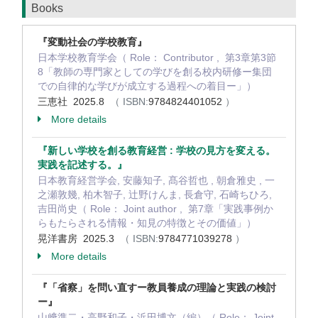
Books
『変動社会の学校教育』
日本学校教育学会（ Role： Contributor , 第3章第3節
8「教師の専門家としての学びを創る校内研修ー集団
での自律的な学びが成立する過程への着目ー」）
三恵社 2025.8
（ ISBN:
9784824401052
）
More details
『新しい学校を創る教育経営 : 学校の見方を変える。
実践を記述する。』
日本教育経営学会, 安藤知子, 髙谷哲也 , 朝倉雅史 , 一
之瀬敦幾, 柏木智子, 辻野けんま, 長倉守, 石崎ちひろ,
吉田尚史（ Role： Joint author , 第7章「実践事例か
らもたらされる情報・知見の特徴とその価値」）
晃洋書房 2025.3
（ ISBN:
9784771039278
）
More details
『「省察」を問い直すー教員養成の理論と実践の検討
ー』
山﨑準二・高野和子・浜田博文（編）（ Role： Joint