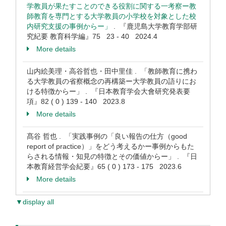
学教員が果たすことのできる役割に関する一考察ー教
師教育を専門とする大学教員の小学校を対象とした校
内研究支援の事例からー」
. 『鹿児島大学教育学部研
究紀要 教育科学編』75 23 - 40 2024.4
More details
山内絵美理・高谷哲也・田中里佳 . 「教師教育に携わ
る大学教員の省察概念の再構築ー大学教員の語りにお
ける特徴からー」 . 『日本教育学会大會研究発表要
項』82 ( 0 ) 139 - 140 2023.8
More details
髙谷 哲也 . 「実践事例の「良い報告の仕方（good
report of practice）」をどう考えるかー事例からもた
らされる情報・知見の特徴とその価値からー」 . 『日
本教育経営学会紀要』65 ( 0 ) 173 - 175 2023.6
More details
▼display all