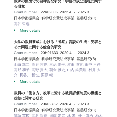
教師の集団での自律的な研究・学習の成立過程に関す
る研究
Grant number：
22K02606
2022.4
2025.3
-
日本学術振興会 科学研究費助成事業 基盤研究(C)
高谷 哲也
More details
大学の教員養成における「省察」言説の生成・受容と
その問題に関する総合的研究
Grant number：
20H01633
2020.4
2024.3
-
日本学術振興会 科学研究費助成事業 基盤研究(B)
山崎 準二, 高谷 哲也, 三品 陽平, 濱田 博文, 田中 里佳,
高野 和子, 高野 貴大, 朝倉 雅史, 山内 絵美理, 村井 大
介, 長谷川 哲也, 栗原 崚
More details
教員の「働き方」改革に資する教員評価制度の機能と
役割に関する研究
Grant number：
20K02732
2020.4
2023.3
-
日本学術振興会 科学研究費助成事業 基盤研究(C)
諏訪 英広, 高谷 哲也, 湯藤 定宗, 林 孝, 田中 真秀, 柏木