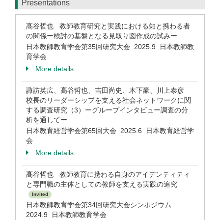
Presentations
髙谷哲也 教師教育研究と実践における知と携わる者
の関係ー検討の基盤となる見取り図作成の試みー
日本教師教育学会第35回研究大会 2025.9 日本教師教
育学会
More details
諏訪英広、髙谷哲也、吉田尚史、木下豪、川上泰彦
校長のリーダーシップを支える社会ネットワークに関
する調査研究（3）ーグループインタビュー調査の分
析を通してー
日本教育経営学会第65回大会 2025.6 日本教育経営学
会
More details
髙谷哲也 教師教育に携わる自身のアイデンティティ
と専門職の主体としての教師を支える実践の追究
Invited
日本教師教育学会第34回研究大会シンポジウム
2024.9 日本教師教育学会