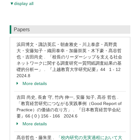
▼display all
Papers
浜田博文・諏訪英広・朝倉雅史・川上泰彦・髙野貴
大・安藤知子・織田泰幸・加藤崇英・木下豪・髙谷哲
也・吉田尚史 . 「校長のリーダーシップを支える社会
ネットワークに関する調査研究ー質問紙調査結果の基
礎的分析ー」 . 『上越教育大学研究紀要』44 1 - 12
2024.8
More details
吉田 尚史, 長倉 守, 竹内 伸一, 安藤 知子, 髙谷 哲也 .
「教育経営研究につながる実践事例（Good Report of
Practice）の価値の在り方」 . 『日本教育経営学会紀
要』66 ( 0 ) 156 - 166 2024.6
More details
髙谷哲也・藤朱里 .
「校内研究の充実過程において大