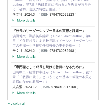
author , 第7章「教師教育に携わる大学教員が向き合
う「省察」言説の特徴と展望」）
学文社 2024.3
（ ISBN:
9784762033223
）
More details
『校長のリーダーシップー日本の実態と課題ー』
浜田博文・諏訪英広編著（ Role： Joint author , 第6
章「初任期校長による校長職イメージとリーダーシッ
プの発揮ー小学校初任期校長の事例分析ー」）
学文社 2024.2
（ ISBN:
9784762032998
）
More details
『専門職として成長し続ける教師になるために』
山﨑準二・紅林伸幸ほか（ Role： Joint author , 第11
章「「教職に就く」ということの基本ー教職の本質と
組織のなかの教師ー」）
人言洞 2023.12
（ ISBN:
9784910917108
）
More details
▼display all