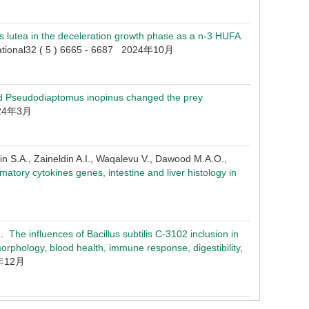
s lutea in the deceleration growth phase as a n-3 HUFA
national32 ( 5 ) 6665 - 6687 2024年10月
d Pseudodiaptomus inopinus changed the prey
2024年3月
in S.A., Zaineldin A.I., Waqalevu V., Dawood M.A.O.,
atory cytokines genes, intestine and liver histology in
. .
The influences of Bacillus subtilis C-3102 inclusion in
rphology, blood health, immune response, digestibility,
21年12月