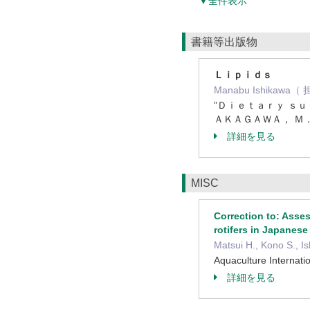
▼全件表示
書籍等出版物
Ｌｉｐｉｄｓ
Manabu Ishikawa
”Ｄｉｅｔａｒｙ ｓｕ
ＡＫＡＧＡＷＡ， Ｍ．
詳細を見る
MISC
Correction to: Asses
rotifers in Japanese
Matsui H., Kono S., Is
Aquaculture Interna
詳細を見る