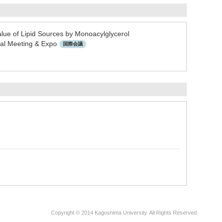
lue of Lipid Sources by Monoacylglycerol
al Meeting & Expo
国際会議
Copyright © 2014 Kagoshima University. All Rights Reserved.