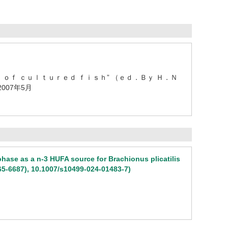
 ｏｆ ｃｕｌｔｕｒｅｄ ｆｉｓｈ” （ｅｄ．Ｂｙ Ｈ．Ｎ
007年5月
phase as a n-3 HUFA source for Brachionus plicatilis
6665-6687), 10.1007/s10499-024-01483-7)