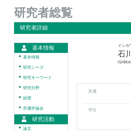
研究者総覧
研究者詳細
イシカ
基本情報
石
◆
基本情報
ISHIK
◆
研究シーズ
◆
研究キーワード
◆
研究分野
所属
◆
経歴
◆
所属学協会
学位
研究活動
◆
論文