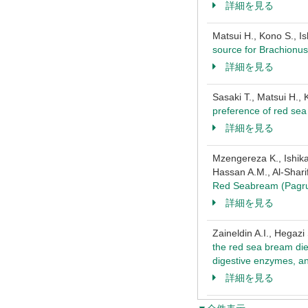
詳細を見る
Matsui H., Kono S., Is
source for Brachionus p
詳細を見る
Sasaki T., Matsui H.,
preference of red se
詳細を見る
Mzengereza K., Ishika
Hassan A.M., Al-Shari
Red Seabream (Pagru
詳細を見る
Zaineldin A.I., Hegaz
the red sea bream die
digestive enzymes, an
詳細を見る