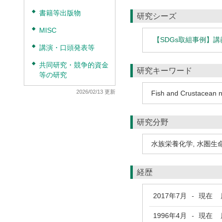
◆
書籍等出版物
研究シーズ
◆
MISC
【SDGs取組事例】
◆
講演・口頭発表等
◆
共同研究・競争的資金
研究キーワード
等の研究
2026/02/13 更新
Fish and Crustacean nu
研究分野
水族栄養化学
,
水圏生
経歴
2017年7月
現在
鹿
-
1996年4月
現在
鹿
-