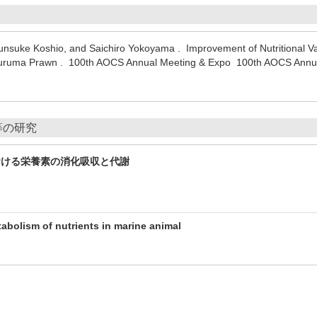
nsuke Koshio, and Saichiro Yokoyama . Improvement of Nutritional Va
Kuruma Prawn . 100th AOCS Annual Meeting & Expo 100th AOCS Annu
等の研究
おける栄養素の消化吸収と代謝
tabolism of nutrients in marine animal