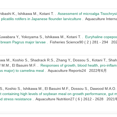
hibashi K., Ishikawa M., Kotani T. .
Assessment of microalga Tisochrysi
licatilis rotifers in Japanese flounder larviculture .
Aquaculture Inter
 Kuwabara Y., Yokoyama S., Ishikawa M., Kotani T. .
Euryhaline copepo
a bream Pagrus major larvae .
Fisheries Science90 ( 2 ) 281 - 294 
wa M., Koshio S., Shadrack R.S., Zhang Y., Dossou S., Kotani T., Shah
f M.M., El Basuini M.F. .
Responses of growth, blood health, pro-inflamm
s major) to camelina meal .
Aquaculture Reports24 2022年6月
i S., Koshio S., Ishikawa M., El Basuini M.F., Dossou S., Dawood M.A.O
t containing high levels of soybean meal on growth performance, gut mo
d stress resistance .
Aquaculture Nutrition27 ( 6 ) 2612 - 2628 20