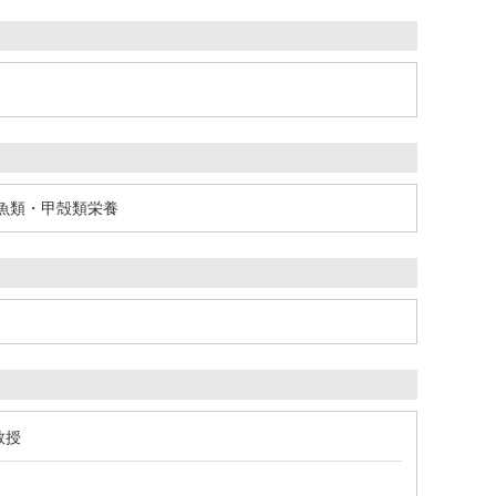
魚類・甲殻類栄養
教授