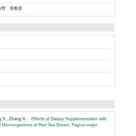
分野 准教授
g S., Zhang X. .
Effects of Dietary Supplementation with
inal Microorganisms of Red Sea Bream, Pagrus major .