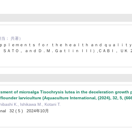
（ 担当： 共著）
ｐｐｌｅｍｅｎｔｓ ｆｏｒ ｔｈｅ ｈｅａｌｔｈ ａｎｄ ｑｕａｌｉｔｙ
 ＳＡＴＯ， ａｎｄ Ｄ．Ｍ．Ｇａｔｌｉｎ ＩＩＩ）,ＣＡＢＩ， ＵＫ 2
sment of microalga Tisochrysis lutea in the deceleration growth 
 flounder larviculture (Aquaculture International, (2024), 32, 5, (
hibashi K., Ishikawa M., Kotani T.
tional 32 ( 5 ) 2024年10月