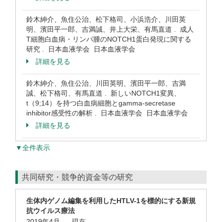
鈴木紳介、魚住公治、松下格司、小浜浩介、川田英
明、濱田平一郎、吉満誠、井上大栄、有馬直道 . 成人
T細胞白血病・リンパ腫のNOTCH1蛋白発現に関する
研究 . 日本血液学会 日本血液学会
詳細を見る
鈴木紳介、魚住公治、川田英明、濱田平一郎、吉満
誠、松下格司、有馬直道 . 新しいNOTCH1変異、
t（9;14）を持つ白血病細胞とgamma-secretase
inhibitor感受性の解析 . 日本血液学会 日本血液学会
詳細を見る
▼全件表示
共同研究・競争的資金等の研究
生体内ゲノム編集を利用したHTLV-1を標的にする新規
抗ウイルス療法
2019年4月
現在
-