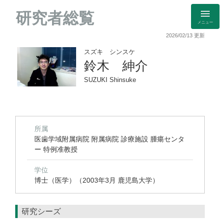
研究者総覧
メニュー
2026/02/13 更新
スズキ シンスケ
鈴木 紳介
SUZUKI Shinsuke
所属
医歯学域附属病院 附属病院 診療施設 腫瘍センタ
ー 特例准教授
学位
博士（医学）（2003年3月 鹿児島大学）
研究シーズ