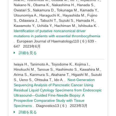
Nakano N., Obama K., Nakashima H., Hanada S.,
Owatari S., Nakamura D., Tokunaga M., Kamada Y.,
Utsunomiya A., Haraguchi K., Hayashida M., Fujino
S., Odawara J., Tabuchi T., Suzuki S., Hamada H.,
Kawamoto Y., Uchida Y., Hachiman M., Ishitsuka K. .
Identification of putative noncanonical driver
mutations in patients with essential thrombocythemia
.
European Journal of Haematology110 ( 6 ) 639 -
647 2023年6月
詳細を見る
Iwaya H., Tanimoto A., Toyodome K., Kojima I.,
Hinokuchi M., Tanoue S., Hashimoto S., Kawahira M.,
Arima S., Kanmura S., Akahane T., Higashi M., Suzuki
S., Ueno S., Ohtsuka T., Ido A. .
Next-Generation
Sequencing Analysis of Pancreatic Cancer Using
Residual Liquid Cytology Specimens from Endoscopic
Ultrasound—Guided Fine-Needle Biopsy: A
Prospective Comparative Study with Tissue
Specimens .
Diagnostics13 ( 6 ) 2023年3月
詳細を見る