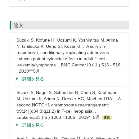
論文
Suzuki S, Kofune H, Uozumi K, Yoshimitsu M, Arima
N, Ishitsuka K, Ueno SI, Kosai KI. . A survivin-
responsive, conditionally replicating adenovirus
induces potent cytocidal effects in adult T-cell
leukemia/lymphoma . BMC Cancer19 ( 1 ) 516 - 516
2019年5月
詳細を見る
Suzuki S, Nagel S, Schneider B, Chen S, Kaufmann
M, Uozumi K, Arima N, Drexler HG, MacLeod RA. . A
second NOTCH1 chromosome rearrangement:
t(9;14)(q34.3;q11.2) in T-cell neoplasia. .
Leukemia23 ( 5 ) 1003 - 1006 2009年5月
査読
詳細を見る
Arai A., Yoshimitsu M., Otsuka M., Ito Y., Miyazono T.,