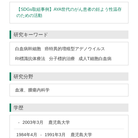
【SDGs取組事例】AYA世代のがん患者の妊よう性温存
のための活動
研究キーワード
白血病幹細胞
癌特異的増殖型アデノウイルス
RI標識抗体療法
分子標的治療
成人T細胞白血病
研究分野
血液、腫瘍内科学
学歴
2003年3月
鹿児島大学
-
1984年4月
1991年3月
鹿児島大学
-