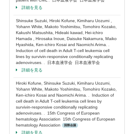
patient with CML . 日本血液学会 日本血液学会
詳細を見る
Shinsuke Suzuki, Hiroki Kofune, Kimiharu Uozumi ,
Yohann White, Makoto Yoshimitsu, Tomohiro Kozako,
Kakushi Matsushita, Hideaki kawad, Hei-ichiro
Hamada , Hirosaka Inoue, Daisuke Nakamura, Maiko
Hyashida, Ken-ichiro Kosai and Naomichi Arima. .
Induction of cell death in Adult T-cell leukemia cell
lines by survivin-responsive conditionally replicating
adenoviruses. . 日本血液学会 日本血液学会
詳細を見る
Hiroki Kofune, Shinsuke Suzuki, Kimiharu Uozumi,
Yohann White, Makoto Yoshimitsu, Tomohiro Kozako,
Ken-ichiro Kosai and Naomichi Arima. . Induction of
cell death in Adult T-cell leukemia cell lines by
survivin-responsive conditionally replicating
adenoviruses. . 15th Congress of European
hematology Association 15th Congress of European
hematology Association
国際会議
詳細を見る