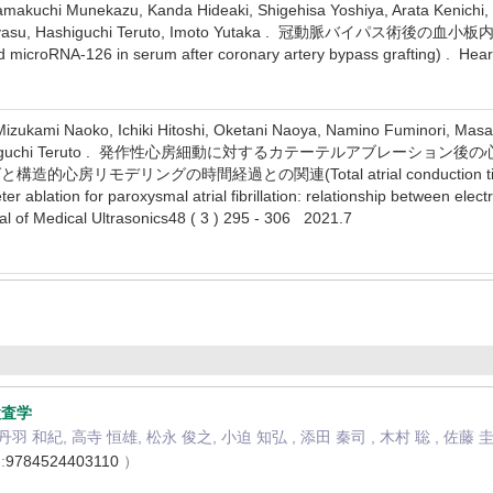
makuchi Munekazu, Kanda Hideaki, Shigehisa Yoshiya, Arata Kenichi
oyoyasu, Hashiguchi Teruto, Imoto Yutaka . 冠動脈バイパス術後の
d microRNA-126 in serum after coronary artery bypass grafting) . Hea
izukami Naoko, Ichiki Hitoshi, Oketani Naoya, Namino Fuminori, Mas
ru, Hashiguchi Teruto . 発作性心房細動に対するカテーテルアブ
モデリングの時間経過との関連(Total atrial conduction time as a possib
er ablation for paroxysmal atrial fibrillation: relationship between elect
al of Medical Ultrasonics48 ( 3 ) 295 - 306 2021.7
検査学
丹羽 和紀, 高寺 恒雄, 松永 俊之, 小迫 知弘 , 添田 秦司 , 木村 聡 , 佐藤 
:
9784524403110
）