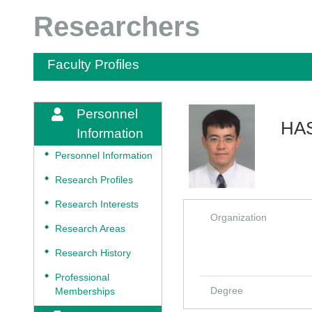
Researchers
Faculty Profiles
Personnel
HAS
Information
◆
Personnel Information
◆
Research Profiles
◆
Research Interests
Organization
◆
Research Areas
◆
Research History
◆
Professional
Degree
Memberships