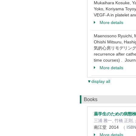
Mukaihara Kosuke, Ya
Yoko, Koriyama T
VEGF-A in platelet an
More details
Maenosono Ryuichi, M
Ohishi Mitsu
気的心房リモデリングと構造的心房リ
recurrence after cathet
time courses) . Journ
More details
▼display all
Books
薬学生のための病態
三浦 雅一, 竹橋 正則, 
南江堂 2014
（ ISBN
More details