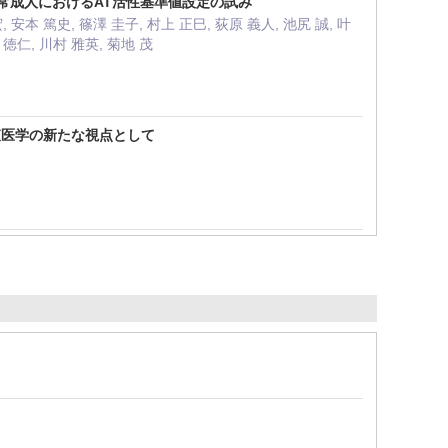
健常成人におけるAT活性基準値設定の試み
, 安本 篤史, 篠澤 圭子, 村上 正巳, 荻原 義人, 池尻 誠, 叶
 徳仁, 川村 雅英, 菊地 茂
査医学の新たな視点として