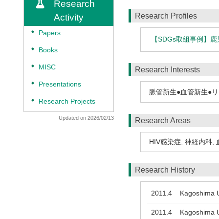
Research
Research Profiles
Activity
◆
Papers
【SDGs取組事例】
◆
Books
◆
MISC
Research Interests
◆
Presentations
脈管新生●血管新生●リ
◆
Research Projects
Updated on 2026/02/13
Research Areas
HIV感染症
,
神経内科
,
Research History
2011.4
Kagoshima Un
2011.4
Kagoshima Un