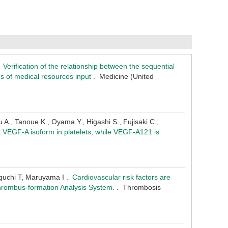
.
Verification of the relationship between the sequential
ms of medical resources input
. Medicine (United
A., Tanoue K., Oyama Y., Higashi S., Fujisaki C.,
VEGF-A isoform in platelets, while VEGF-A121 is
iguchi T, Maruyama I .
Cardiovascular risk factors are
Thrombus-formation Analysis System.
. Thrombosis