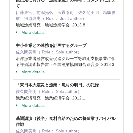
琵琶湖における「漁業環境」の再考：コメントにかえ
て
伊藤康宏、前潟光弘、玉置泰司、佐久間美明、増﨑勝
敏、河原典史（ Role： Joint author）
地域漁業研究・地域漁業学会 2013.8
More details
中小企業との連携を計画するグループ
佐久間美明（ Role： Sole author）
沿岸漁業者経営改善促進グループ等取組支援事業に係
る評価調査報告書・全国漁業協同組合連合会 2013.3
More details
「東日本大震災と漁業・漁村の明日」の記録
佐久間美明（ Role： Sole author）
漁業経済研究・漁業経済学会 2012.1
More details
基調講演（後半）食料自給のための養殖業サバイバル
作戦
佐久間美明（ Role： Sole author）