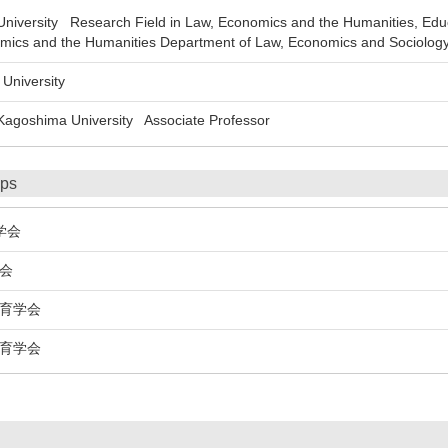
versity Research Field in Law, Economics and the Humanities, Educ
omics and the Humanities Department of Law, Economics and Sociolog
niversity
goshima University Associate Professor
ips
学会
会
育学会
育学会