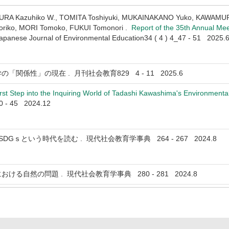
URA Kazuhiko W., TOMITA Toshiyuki, MUKAINAKANO Yuko, KAWAMUR
oriko, MORI Tomoko, FUKUI Tomonori .
Report of the 35th Annual Mee
apanese Journal of Environmental Education34 ( 4 ) 4_47 - 51 2025.
「関係性」の現在 . 月刊社会教育829 4 - 11 2025.6
rst Step into the Inquiring World of Tadashi Kawashima's Environmenta
40 - 45 2024.12
SDGｓという時代を読む . 現代社会教育学事典 264 - 267 2024.8
おける自然の問題 . 現代社会教育学事典 280 - 281 2024.8