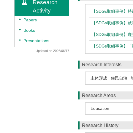
Research
Activity
【SDGs取組事例】
◆
Papers
【SDGs取組事例】
◆
Books
【SDGs取組事例】
◆
Presentations
【SDGs取組事例】
Updated on 2026/06/17
Research Interests
主体形成
住民自治
Research Areas
Education
Research History