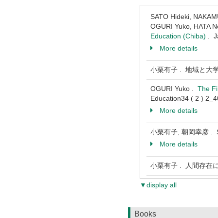
SATO Hideki, NAKAM
OGURI Yuko, HATA N
Education (Chiba)
. J
More details
小栗有子 . 地域と大学の
OGURI Yuko .
The Fi
Education34 ( 2 ) 2_
More details
小栗有子, 朝岡幸彦 . 
More details
小栗有子 . 人間存在に
▼display all
Books