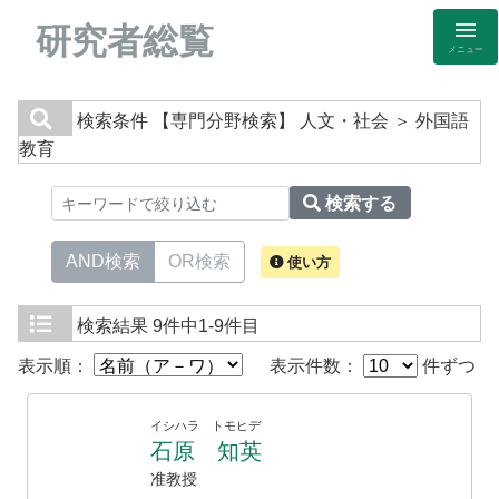
研究者総覧
メニュー
検索条件
【専門分野検索】 人文・社会 ＞ 外国語
教育
検索する
AND検索
OR検索
使い方
検索結果
9件中1-9件目
表示順：
表示件数：
件ずつ
イシハラ トモヒデ
石原 知英
准教授