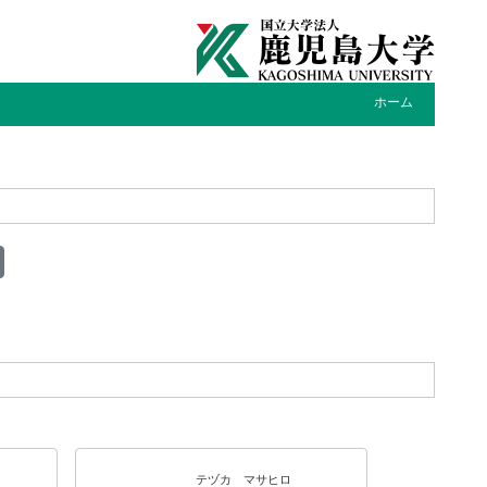
ホーム
テヅカ マサヒロ