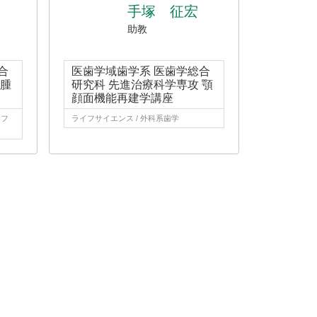
手塚 征宏
助教
合
医歯学域歯学系 医歯学総合
 腫
研究科 先進治療科学専攻 顎
顔面機能再建学講座
イフ
ライフサイエンス / 外科系歯学