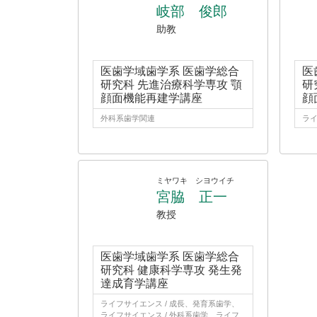
岐部 俊郎
助教
医歯学域歯学系 医歯学総合
医
研究科 先進治療科学専攻 顎
研
顔面機能再建学講座
顔
外科系歯学関連
ライ
ミヤワキ シヨウイチ
宮脇 正一
教授
医歯学域歯学系 医歯学総合
研究科 健康科学専攻 発生発
達成育学講座
ライフサイエンス / 成長、発育系歯学、
ライフサイエンス / 外科系歯学、ライフ