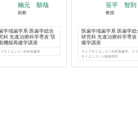
楠元 順哉
笹平 智則
助教
教授
歯学域歯学系 医歯学総合
医歯学域歯学系 医歯学総
究科 先進治療科学専攻 顎
研究科 先進治療科学専攻
面機能再建学講座
瘍学講座
フサイエンス / 外科系歯学
ライフサイエンス / 外科系歯学、ラ
サイエンス / 人体病理学