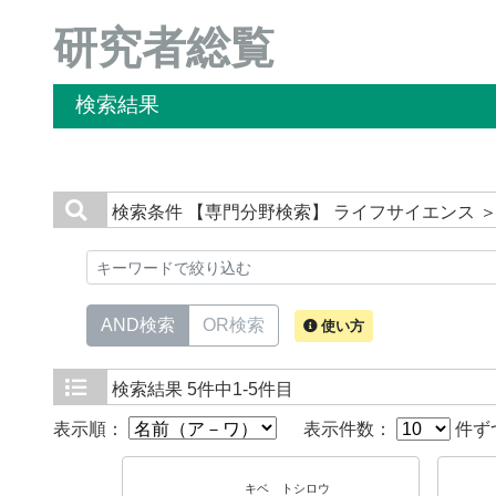
研究者総覧
検索結果
検索条件
【専門分野検索】 ライフサイエンス ＞
AND検索
OR検索
使い方
検索結果
5件中1-5件目
表示順：
表示件数：
件ず
キベ トシロウ