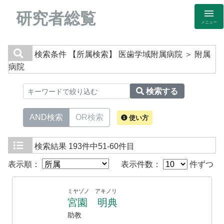
研究者総覧
メニュー
検索条件
【所属検索】 医歯学域附属病院 ＞ 附属
病院
検索する
AND検索
OR検索
使い方
検索結果
193件中51-60件目
表示順：
表示件数：
件ずつ
ミヤゾノ アキノリ
宮園 明典
助教