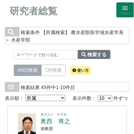
研究者総覧
メニュー
検索条件
【所属検索】 農水産獣医学域水産学系
＞ 水産学部
検索する
AND検索
OR検索
使い方
検索結果
45件中1-10件目
表示順：
表示件数：
件ずつ
オクニシ スグル
奥西 将之
准教授