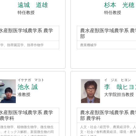
遠城 道雄
杉本 光穂
特任教授
特任教授
水産獣医学域農学系 農学
農水産獣医学域農学系 農
部
物学、熱帯園芸学、熱帯作物学
農業機械学
イケナガ マコト
イ ジエ ヒヨン
池永 誠
李 哉ヒヨ
准教授
大学院担当教授
水産獣医学域農学系 農学
農水産獣医学域農学系 農
 農学科
部 農学科
壌微生物学、植物微生物学、微生物生
人文・社会 / 経営学、農業経済学、
学、オミックス解析、新規微生物の同
文・社会 / 食料農業経済、環境・農学 