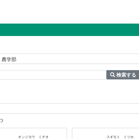
 農学部
検索する
つ
オンジヨウ ミチオ
スギモト ミツホ