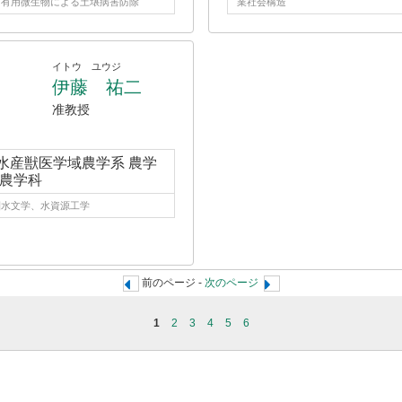
、有用微生物による土壌病害防除
業社会構造
イトウ ユウジ
伊藤 祐二
准教授
水産獣医学域農学系 農学
 農学科
圏水文学、水資源工学
前のページ -
次のページ
1
2
3
4
5
6