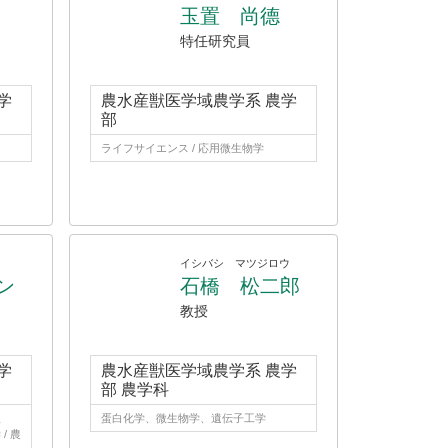
玉置 尚德
特任研究員
学
農水産獣医学域農学系 農学
部
ライフサイエンス / 応用微生物学
イシバシ マツジロウ
ン
石橋 松二郎
教授
学
農水産獣医学域農学系 農学
部 農学科
人
蛋白化学、微生物学、遺伝子工学
/ 農