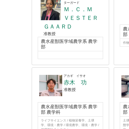
ターガード
Ｍ．Ｃ．Ｍ
ＶＥＳＴＥＲ
ＧＡＡＲＤ
農
准教授
部
農水産獣医学域農学系 農学
作
部
アカギ イサオ
赤木 功
准教授
農水産獣医学域農学系 農学
農
部 農学科
部
ライフサイエンス / 植物栄養学、土壌
土
学、環境・農学 / 環境農学、環境・農学 /
態